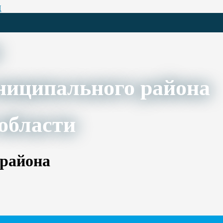
Ц
ниципального района
области
 района