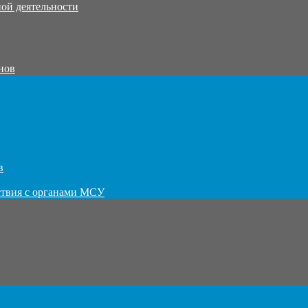
ой деятельности
нов
в
ствия с органами МСУ