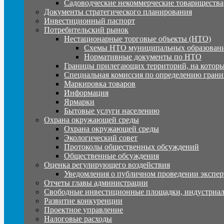
Садоводческие некоммерческие товарищества
Документы стратегического планирования
Инвестиционный паспорт
Потребительский рынок
Нестационарные торговые объекты (НТО)
Схемы НТО муниципальных образовани
Нормативные документы по НТО
Границы прилегающих территорий, на которы
Специальная комиссия по определению грани
Маркировка товаров
Информация
Ярмарки
Бытовые услуги населению
Охрана окружающей среды
Охрана окружающей среды
Экологический совет
Протоколы общественных обсуждений
Общественные обсуждения
Оценка регулирующего воздействия
Уведомления о публичном проведении экспер
Отчеты главы администрации
Свободные инвестиционные площадки, индустриал
Развитие конкуренции
Проектное управление
Налоговые расходы