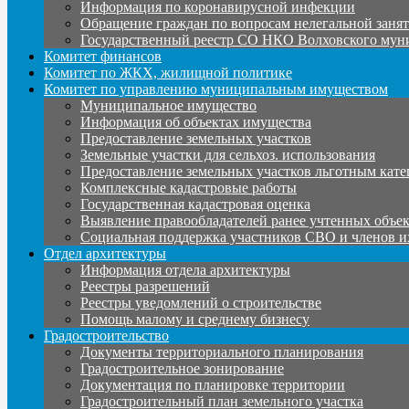
Информация по коронавирусной инфекции
Обращение граждан по вопросам нелегальной заня
Государственный реестр СО НКО Волховского мун
Комитет финансов
Комитет по ЖКХ, жилищной политике
Комитет по управлению муниципальным имуществом
Муниципальное имущество
Информация об объектах имущества
Предоставление земельных участков
Земельные участки для сельхоз. использования
Предоставление земельных участков льготным кате
Комплексные кадастровые работы
Государственная кадастровая оценка
Выявление правообладателей ранее учтенных объе
Социальная поддержка участников СВО и членов и
Отдел архитектуры
Информация отдела архитектуры
Реестры разрешений
Реестры уведомлений о строительстве
Помощь малому и среднему бизнесу
Градостроительство
Документы территориального планирования
Градостроительное зонирование
Документация по планировке территории
Градостроительный план земельного участка