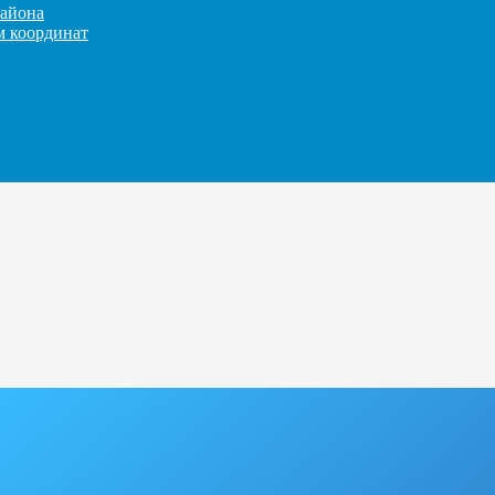
айона
м координат