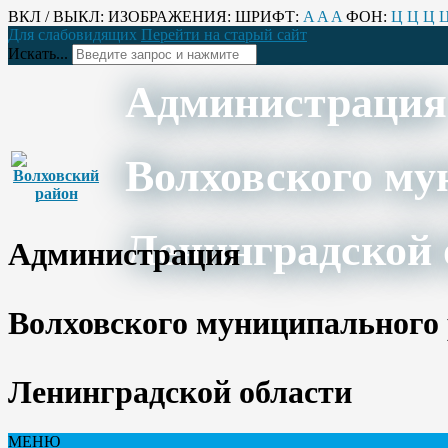
ВКЛ / ВЫКЛ:
ИЗОБРАЖЕНИЯ:
ШРИФТ:
A
A
A
ФОН:
Ц
Ц
Ц
Для слабовидящих
Перейти на старый сайт
Искать...
Администрация
Волховского му
Ленинградской 
Администрация
Волховского муниципального
Ленинградской области
МЕНЮ