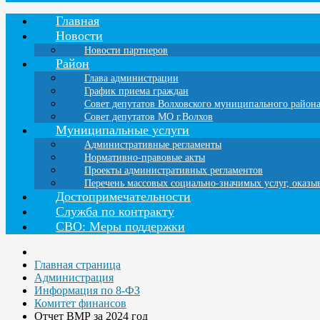
Главная
Новости
Новости партнеров
Район
Глава администрации
График приема граждан
Совет депутатов Волховского муниципального район
Совет депутатов МО г.Волхов
Муниципальные услуги
Административные регламенты
Нормативно-правовые акты
Проекты административных регламентов
Перечень массовых социально-значимых услуг, оказ
Достопримечательности
Служба по контракту
СВО: Меры поддержки
Главная страница
Администрация
Информация по 8-ФЗ
Комитет финансов
Отчет ВМР за 2024 год