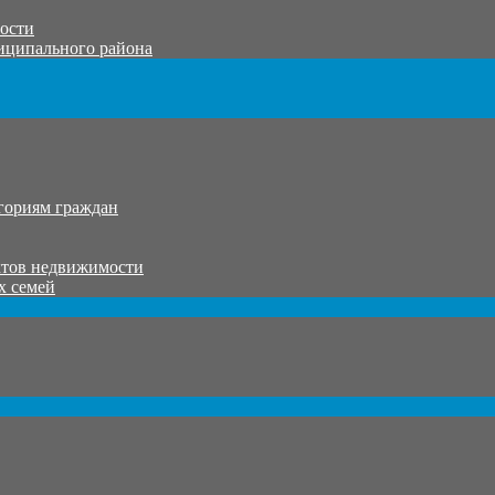
тости
иципального района
гориям граждан
ктов недвижимости
х семей