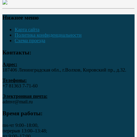
Нижнее меню
Карта сайта
Политика конфиденциальности
Схема проезда
Контакты:
Адрес:
187406 Ленинградская обл., г.Волхов, Кировский пр., д.32.
Телефоны:
+7 81363 7‑71-60
Электронная почта:
admvr@mail.ru
Время работы:
пн-чт 9:00–18:00,
перерыв 13:00–13:48;
пт 9:00–17:00,