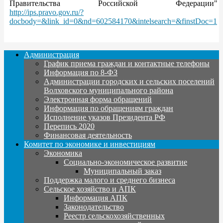
Правительства Российской Федерации"
http://ips.pravo.gov.ru/?
docbody=&link_id=0&nd=602584170&intelsearch=&finstDoc=1
Администрация
График приема граждан и контактные телефоны
Информация по 8-ФЗ
Администрации городских и сельских поселений
Волховского муниципального района
Электронная форма обращений
Информация по обращениям граждан
Исполнение указов Президента РФ
Перепись 2020
Финансовая деятельность
Комитет по экономике и инвестициям
Экономика
Социально-экономическое развитие
Муниципальный заказ
Поддержка малого и среднего бизнеса
Сельское хозяйство и АПК
Информация АПК
Законодательство
Реестр сельскохозяйственных