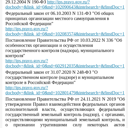
29.12.2004 N 190-ФЗ
http://ips.pravo.gov.ru/?
docbody=&link_id=0&nd=102090643&intelsearch=&finstDoc=1
Федеральный закон от 06.10.2003 N 131-ФЗ "Об общих
принципах организации местного самоуправления в
Российской Федерации"
http://ips.pravo.gov.ru/?
docbody=&link_id=0&nd=102083574&intelsearch=&finstDoc=1
Постановление Правительства РФ от 10.03.2022 N 336 "Об
особенностях организации и осуществления
государственного контроля (надзора), муниципального
контроля"
http://ips.pravo.gov.ru/?
docbody=&link_id=0&nd=602912035&intelsearch=&finstDoc=1
Федеральный закон от 31.07.2020 N 248-ФЗ "О
государственном контроле (надзоре) и муниципальном
контроле в Российской Федерации"
http://ips.pravo.gov.ru/?
docbody=&link_id=0&nd=102801479&intelsearch=&finstDoc=1
Постановление Правительства РФ от 24.11.2021 N 2019 "Об
утверждении Правил взаимодействия федеральных органов
исполнительной власти, осуществляющих федеральный
государственный земельный контроль (надзор), с органами,
осуществляющими муниципальный земельный контроль, и
о признании утратившими силу некоторых актов