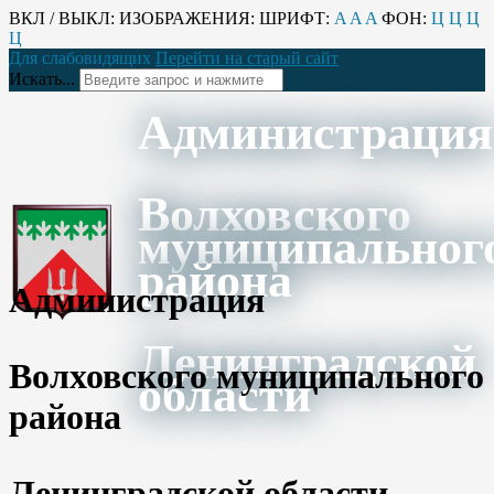
ВКЛ / ВЫКЛ:
ИЗОБРАЖЕНИЯ:
ШРИФТ:
A
A
A
ФОН:
Ц
Ц
Ц
Ц
Для слабовидящих
Перейти на старый сайт
Искать...
Администрация
Волховского
муниципальног
района
Администрация
Ленинградской
Волховского муниципального
области
района
Ленинградской области