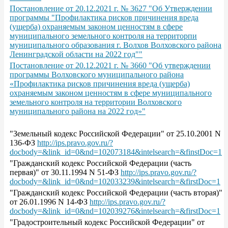
Постановление от 20.12.2021 г. № 3627 "Об Утверждении
программы "Профилактика рисков причинения вреда
(ущерба) охраняемым законом ценностям в сфере
муниципального земельного контроля на территорпи
муниципального образования г. Волхов Волховского района
Ленинградской области на 2022 год""
Постановление от 20.12.2021 г. № 3660 "Об утверждении
программы Волховского муниципального района
«Профилактика рисков причинения вреда (ущерба)
охраняемым законом ценностям в сфере муниципального
земельного контроля на территории Волховского
муниципального района на 2022 год»"
"Земельный кодекс Российской Федерации" от 25.10.2001 N
136-ФЗ
http://ips.pravo.gov.ru/?
docbody=&link_id=0&nd=102073184&intelsearch=&finstDoc=1
"Гражданский кодекс Российской Федерации (часть
первая)" от 30.11.1994 N 51-ФЗ
http://ips.pravo.gov.ru/?
docbody=&link_id=0&nd=102033239&intelsearch=&firstDoc=1
"Гражданский кодекс Российской Федерации (часть вторая)"
от 26.01.1996 N 14-ФЗ
http://ips.pravo.gov.ru/?
docbody=&link_id=0&nd=102039276&intelsearch=&firstDoc=1
"Градостроительный кодекс Российской Федерации" от