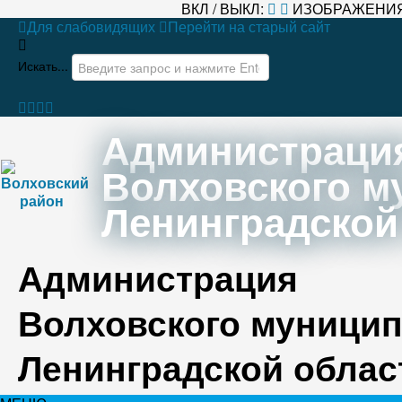
ВКЛ / ВЫКЛ:
ИЗОБРАЖЕНИЯ
Для слабовидящих
Перейти на старый сайт
Искать...
Администраци
Волховского м
Ленинградской
Администрация
Волховского муницип
Ленинградской облас