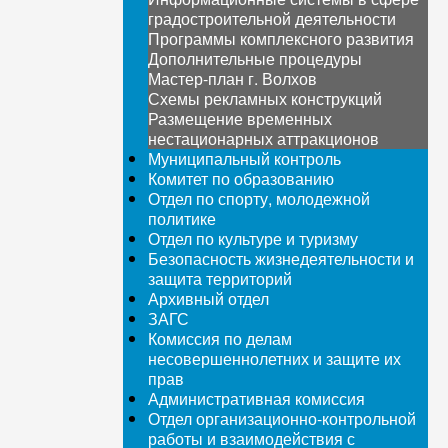
градостроительной деятельности
Программы комплексного развития
Дополнительные процедуры
Мастер-план г. Волхов
Схемы рекламных конструкций
Размещение временных
нестационарных аттракционов
Муниципальный контроль
Комитет по образованию
Отдел по спорту, молодежной
политике
Отдел по культуре и туризму
Безопасность жизнедеятельности и
защита территорий
Архивный отдел
ЗАГС
Комиссия по делам
несовершеннолетних и защите их
прав
Административная комиссия
Отдел организационно-контрольной
работы и взаимодействия с