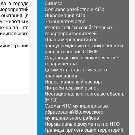
да в городе
бизнеса
 мероприятий
Сельское хозяйство и АПК
 обитания (в
Информация АПК
ым животным
Законодательство
е на то, что
Реестр сельскохозяйственных
иципального
товаропроизводителей
Планы мероприятий по
министрации
предупреждению возникновения и
рапространения ООБЖ
Садоводческие некоммерческие
товарищества
Документы стратегического
планирования
Инвестиционный паспорт
Потребительский рынок
Нестационарные торговые объекты
(НТО)
Схемы НТО муниципальных
образований Волховского
муниципального района
Нормативные документы по НТО
Границы прилегающих территорий,