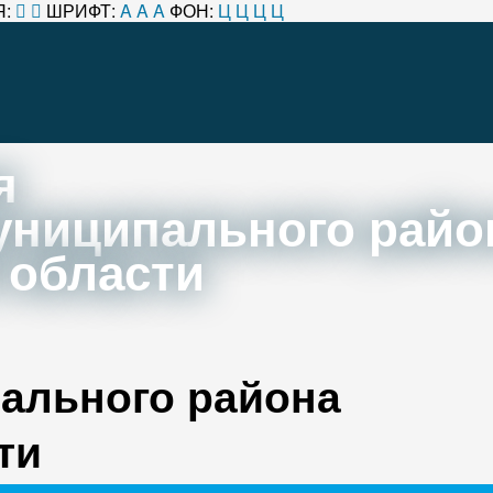
:
ШРИФТ:
A
A
A
ФОН:
Ц
Ц
Ц
Ц
я
униципального райо
 области
ального района
ти