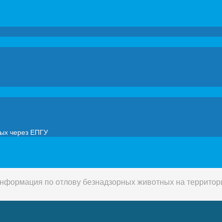
мых через ЕПГУ
нформация по отлову безнадзорных животных на территори