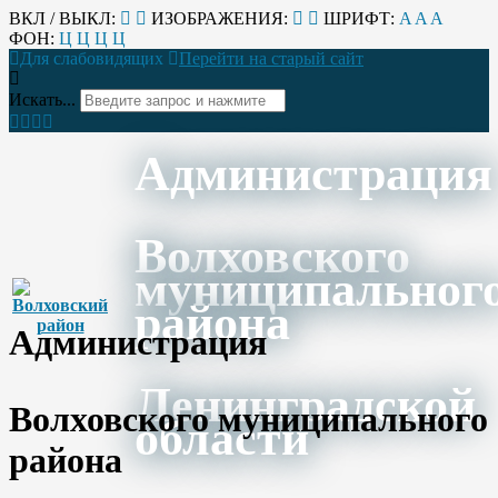
ВКЛ / ВЫКЛ:
ИЗОБРАЖЕНИЯ:
ШРИФТ:
A
A
A
ФОН:
Ц
Ц
Ц
Ц
Для слабовидящих
Перейти на старый сайт
Искать...
Администрация
Волховского
муниципальног
района
Администрация
Ленинградской
Волховского муниципального
области
района