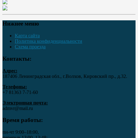
Нижнее меню
Карта сайта
Политика конфиденциальности
Схема проезда
Контакты:
Адрес:
187406 Ленинградская обл., г.Волхов, Кировский пр., д.32.
Телефоны:
+7 81363 7‑71-60
Электронная почта:
admvr@mail.ru
Время работы:
пн-чт 9:00–18:00,
перерыв 13:00–13:48;