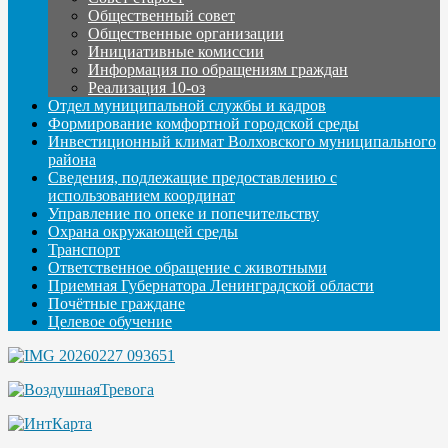
Общественный совет
Общественные организации
Инициативные комиссии
Информация по обращениям граждан
Реализация 10-оз
Отдел муниципальной службы и кадров
Формирование комфортной городской среды
Инвестиционный климат Волховского муниципального
района
Сведения, подлежащие предоставлению с
использованием координат
Управление по опеке и попечительству
Охрана окружающей среды
Транспорт
Ответственное обращение с животными
Приемная Губернатора Ленинградской области
Почётные граждане
Целевое обучение