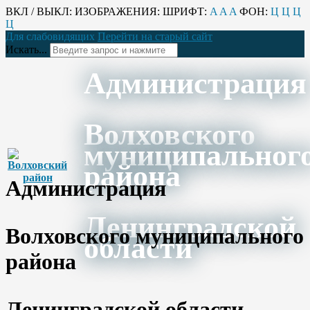
ВКЛ / ВЫКЛ:
ИЗОБРАЖЕНИЯ:
ШРИФТ:
A
A
A
ФОН:
Ц
Ц
Ц
Ц
Для слабовидящих
Перейти на старый сайт
Искать...
Администрация
Волховского
муниципальног
района
Администрация
Ленинградской
Волховского муниципального
области
района
Ленинградской области