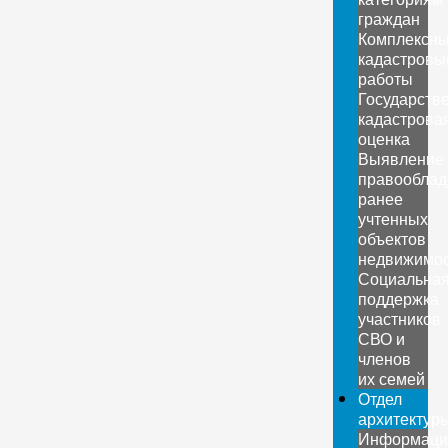
граждан
Комплексн
кадастровы
работы
Государств
кадастрова
оценка
Выявление
правооблад
ранее
учтенных
объектов
недвижимо
Социальна
поддержка
участников
СВО и
членов
их семей
Отдел
архитектур
Информаци