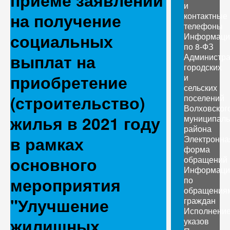
приеме заявлений
и
на получение
контактные
телефоны
социальных
Информаци
по 8-ФЗ
выплат на
Администр
городских
приобретение
и
сельских
(строительство)
поселений
Волховског
жилья в 2021 году
муниципаль
района
в рамках
Электронна
форма
основного
обращений
Информаци
мероприятия
по
обращения
"Улучшение
граждан
Исполнени
жилищных
указов