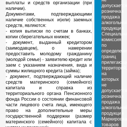
выплаты и средств организации (при
допускаетс
наличии).
розничная
Документами, подтверждающими
продажа
наличие собственных и(или) заемных
алкогольно
средств, являются:
продукции
- копия выписки по счетам в банках,
Специальн
копии сберегательных книжек;
комиссия
- документ, выданный кредитором
по
(заимодавцем), о намерении
определен
предоставить молодому гражданину
границ
(молодой семье) - заявителю кредит или
прилегающ
заем с указанием назначения, вида и
территорий,
суммы жилищного кредита (займа);
на
- документ, подтверждающий наличие
которых
средств материнского (семейного)
не
капитала и справка из
допускаетс
территориального органа Пенсионного
розничная
фонда России о состоянии финансовой
продажа
части лицевого счета лица, имеющего
алкогольно
право на дополнительные меры
продукции
государственной поддержки (размер
Маркировка
материнского (семейного) капитала с
товаров