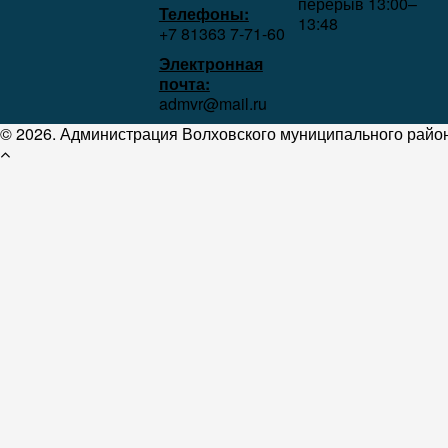
перерыв 13:00–
Телефоны:
13:48
+7 81363 7‑71-60
Электронная
почта:
admvr@mail.ru
© 2026. Администрация Волховского муниципального район