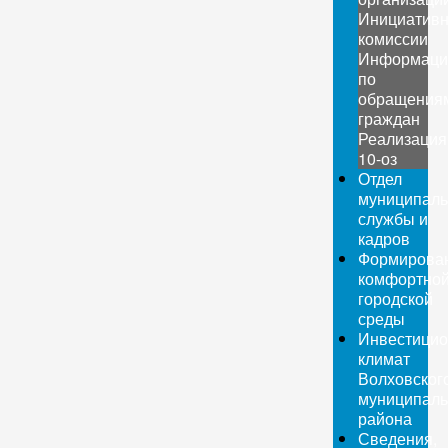
Инициатив
комиссии
Информаци
по
обращения
граждан
Реализация
10-оз
Отдел
муниципаль
службы и
кадров
Формирова
комфортно
городской
среды
Инвестици
климат
Волховског
муниципаль
района
Сведения,