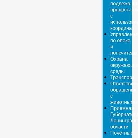
подлежащи
предоставл
с
использова
координат
Управление
по опеке
и
попечитель
Охрана
окружающе
среды
Транспорт
Ответствен
обращение
с
животными
Приемная
Губернатор
Ленинградс
области
Почётные