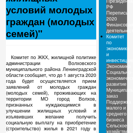
Президента
условий молодых
РФ
Перепись
граждан (молодых
2020
Финансова
семей)"
деятельнос
Комитет
по
экономике
и
Комитет по ЖКХ, жилищной политике
инвестиция
администрации Волховского
Экономика
муниципального района Ленинградской
Социально-
области сообщает, что до 1 августа 2020
экономичес
года будет осуществляется прием
развитие
заявлений от молодых граждан
Муниципал
(молодых семей), проживающих на
заказ
территории МО город Волхов,
Поддержка
признанных нуждающимися в
малого и
улучшении жилищных условий и
среднего
изъявивших желание получить
бизнеса
социальную выплату на приобретение
Сельское
(строительство) жилья в 2021 году в
хозяйство