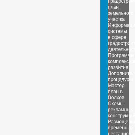
Градострои
план
земельного
участка
Информаци
системы
в сфере
градострои
деятельнос
Программы
комплексно
развития
Дополните
процедуры
Мастер-
план г.
Волхов
Схемы
рекламных
конструкци
Размещени
временных
нестациона