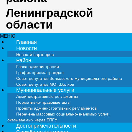
Ленинградской
области
МЕНЮ
Главная
Новости
Новости партнеров
Район
Глава администрации
График приема граждан
Совет депутатов Волховского муниципального района
Совет депутатов МО г.Волхов
Муниципальные услуги
Административные регламенты
Нормативно-правовые акты
Проекты административных регламентов
Перечень массовых социально-значимых услуг,
оказываемых через ЕПГУ
Достопримечательности
Служба по контракту