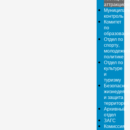
аттракцион
Муниципал
контроль
Комитет
по
образован
Отдел по
спорту,
молодежно
политике
Отдел по
культуре
и
туризму
Безопаснос
жизнедеяте
и защита
территорий
Архивный
отдел
ЗАГС
Комиссия