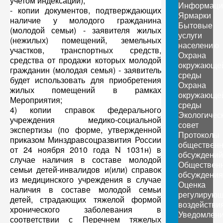
учетом индексации);
Информаци
- копии документов, подтверждающих
Ярмарки
наличие у молодого гражданина
Бытовые
(молодой семьи) - заявителя жилых
услуги
(нежилых) помещений, земельных
населению
участков, транспортных средств,
Охрана
средства от продажи которых молодой
окружающе
гражданин (молодая семья) - заявитель
среды
будет использовать для приобретения
Охрана
жилых помещений в рамках
окружающе
Мероприятия;
среды
4) копии справок федерального
Экологичес
учреждения медико-социальной
совет
экспертизы (по форме, утвержденной
Протоколы
приказом Минздравсоцразвития России
обществен
от 24 ноября 2010 года N 1031н) в
обсуждений
случае наличия в составе молодой
Обществен
семьи детей-инвалидов и(или) справок
обсуждения
из медицинского учреждения в случае
Оценка
наличия в составе молодой семьи
регулирующ
детей, страдающих тяжелой формой
воздействи
хронического заболевания в
Уведомлен
соответствии с Перечнем тяжелых