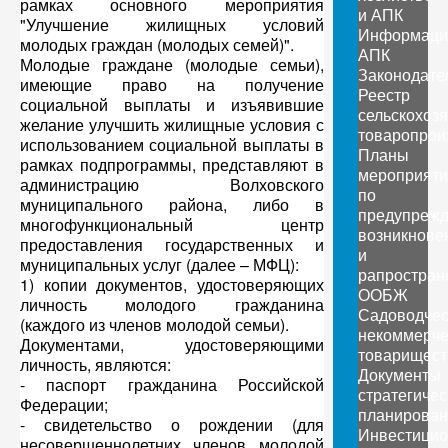
рамках основного мероприятия
и АПК
"Улучшение жилищных условий
Информаци
молодых граждан (молодых семей)".
АПК
Молодые граждане (молодые семьи),
Законодате
имеющие право на получение
Реестр
социальной выплаты и изъявившие
сельскохоз
желание улучшить жилищные условия с
товаропрои
использованием социальной выплаты в
Планы
рамках подпрограммы, представляют в
мероприяти
администрацию Волховского
по
муниципального района, либо в
предупреж
многофункциональный центр
возникнове
предоставления государственных и
и
муниципальных услуг (далее – МФЦ):
рапростран
1) копии документов, удостоверяющих
ООБЖ
личность молодого гражданина
Садоводчес
(каждого из членов молодой семьи).
некоммерче
Документами, удостоверяющими
товарищест
личность, являются:
Документы
- паспорт гражданина Российской
стратегичес
Федерации;
планирован
- свидетельство о рождении (для
Инвестици
несовершеннолетних членов молодой