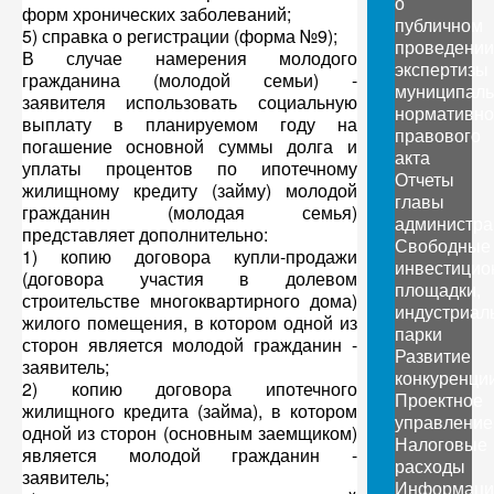
о
форм хронических заболеваний;
публичном
5) справка о регистрации (форма №9);
проведении
В случае намерения молодого
экспертизы
гражданина (молодой семьи) -
муниципаль
заявителя использовать социальную
нормативно
выплату в планируемом году на
правового
погашение основной суммы долга и
акта
уплаты процентов по ипотечному
Отчеты
жилищному кредиту (займу) молодой
главы
гражданин (молодая семья)
администра
представляет дополнительно:
Свободные
1) копию договора купли-продажи
инвестицио
(договора участия в долевом
площадки,
строительстве многоквартирного дома)
индустриал
жилого помещения, в котором одной из
парки
сторон является молодой гражданин -
Развитие
заявитель;
конкуренци
2) копию договора ипотечного
Проектное
жилищного кредита (займа), в котором
управление
одной из сторон (основным заемщиком)
Налоговые
является молодой гражданин -
расходы
заявитель;
Информаци