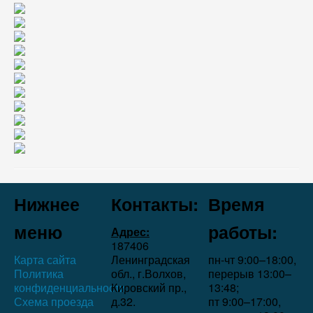
Нижнее
Контакты:
Время
меню
работы:
Адрес:
187406
Карта сайта
Ленинградская
пн-чт 9:00–18:00,
Политика
обл., г.Волхов,
перерыв 13:00–
конфиденциальности
Кировский пр.,
13:48;
Схема проезда
д.32.
пт 9:00–17:00,