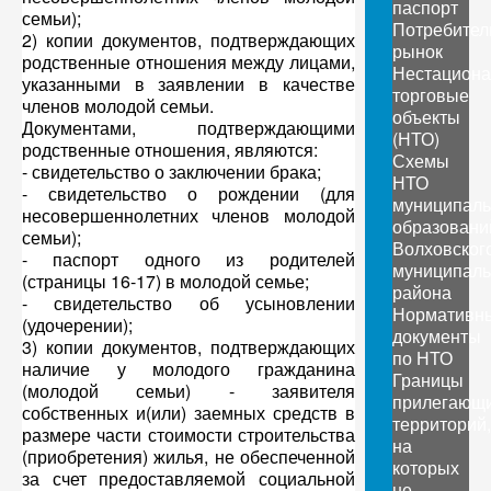
паспорт
семьи);
Потребител
2) копии документов, подтверждающих
рынок
родственные отношения между лицами,
Нестацион
указанными в заявлении в качестве
торговые
членов молодой семьи.
объекты
Документами, подтверждающими
(НТО)
родственные отношения, являются:
Схемы
- свидетельство о заключении брака;
НТО
- свидетельство о рождении (для
муниципал
несовершеннолетних членов молодой
образовани
семьи);
Волховског
- паспорт одного из родителей
муниципаль
(страницы 16-17) в молодой семье;
района
- свидетельство об усыновлении
Нормативн
(удочерении);
документы
3) копии документов, подтверждающих
по НТО
наличие у молодого гражданина
Границы
(молодой семьи) - заявителя
прилегающ
собственных и(или) заемных средств в
территорий,
размере части стоимости строительства
на
(приобретения) жилья, не обеспеченной
которых
за счет предоставляемой социальной
не