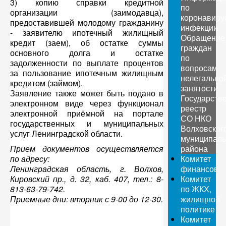
3) копию справки кредитной
по
организации (заимодавца),
коронавиру
предоставившей молодому гражданину
инфекции
- заявителю ипотечный жилищный
Обращение
кредит (заем), об остатке суммы
граждан
основного долга и остатке
по
задолженности по выплате процентов
вопросам
за пользование ипотечным жилищным
нелегально
кредитом (займом).
занятости
Заявление также может быть подано в
Государств
электронном виде через функционал
реестр
электронной приёмной на портале
СО НКО
государственных и муниципальных
Волховског
услуг Ленинградской области.
муниципаль
Прием документов осуществляется
района
по адресу:
Комитет
Ленинградская область, г. Волхов,
финансов
Кировский пр., д. 32, каб. 407, тел.: 8-
Комитет
813-63-79-742.
по ЖКХ,
Приемные дни: вторник с 9-00 до 12-30.
жилищной
политике
Комитет