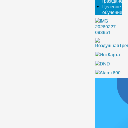
граждане
Целевое
обучение