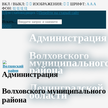
ВКЛ / ВЫКЛ:
ИЗОБРАЖЕНИЯ:
ШРИФТ:
A
A
A
ФОН:
Ц
Ц
Ц
Ц
Для слабовидящих
Перейти на старый сайт
Искать...
Администрация
Волховского
муниципальног
района
Администрация
Ленинградской
Волховского муниципального
области
района