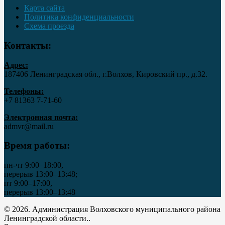
Карта сайта
Политика конфиденциальности
Схема проезда
Контакты:
Адрес:
187406 Ленинградская обл., г.Волхов, Кировский пр., д.32.
Телефоны:
+7 81363 7‑71-60
Электронная почта:
admvr@mail.ru
Время работы:
пн-чт 9:00–18:00,
перерыв 13:00–13:48;
пт 9:00–17:00,
перерыв 13:00–13:48
© 2026. Администрация Волховского муниципального района
Ленинградской области..