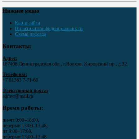
Нижнее меню
Карта сайта
Политика конфиденциальности
Схема проезда
Контакты:
Адрес:
187406 Ленинградская обл., г.Волхов, Кировский пр., д.32.
Телефоны:
+7 81363 7‑71-60
Электронная почта:
admvr@mail.ru
Время работы:
пн-чт 9:00–18:00,
перерыв 13:00–13:48;
пт 9:00–17:00,
перерыв 13:00–13:48