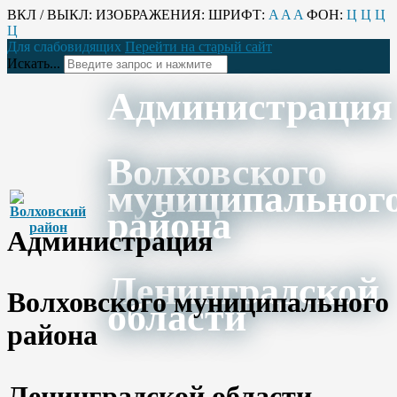
ВКЛ / ВЫКЛ:
ИЗОБРАЖЕНИЯ:
ШРИФТ:
A
A
A
ФОН:
Ц
Ц
Ц
Ц
Для слабовидящих
Перейти на старый сайт
Искать...
Администрация
Волховского
муниципальног
района
Администрация
Ленинградской
Волховского муниципального
области
района
Ленинградской области