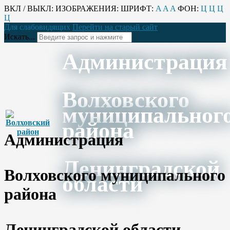
ВКЛ / ВЫКЛ:
ИЗОБРАЖЕНИЯ:
ШРИФТ:
A
A
A
ФОН:
Ц
Ц
Ц
Ц
Для слабовидящих
Перейти на старый сайт
Искать...
Администрация
Волховского
муниципальног
района
Администрация
Ленинградской
Волховского муниципального
области
района
Ленинградской области