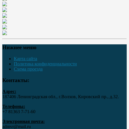
Нижнее меню
Карта сайта
Политика конфиденциальности
Схема проезда
Контакты:
Адрес:
187406 Ленинградская обл., г.Волхов, Кировский пр., д.32.
Телефоны:
+7 81363 7‑71-60
Электронная почта:
admvr@mail.ru