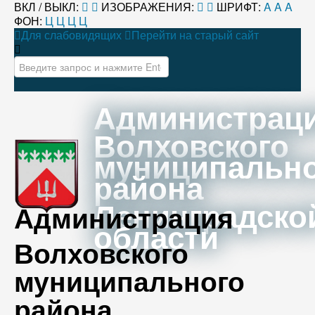
ВКЛ / ВЫКЛ:
ИЗОБРАЖЕНИЯ:
ШРИФТ:
A
A
A
ФОН:
Ц
Ц
Ц
Ц
Для слабовидящих
Перейти на старый сайт
Искать...
Администрац
Волховского
муниципальн
района
Ленинградско
Администрация
области
Волховского
муниципального
района