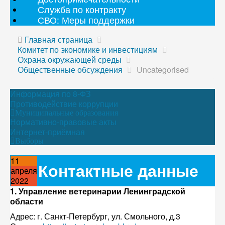
Служба по контракту
СВО: Меры поддержки
Главная страница
Комитет по экономике и инвестициям
Охрана окружающей среды
Общественные обсуждения
Uncategorised
Информация по 8-ФЗ
Противодействие коррупции
Муниципальные образования
Нормативно-правовые акты
Интернет-приёмная
Выборы
11
Контактные данные
апреля
2022
1. Управление ветеринарии Ленинградской
области
Адрес: г. Санкт-Петербург, ул. Смольного, д.3