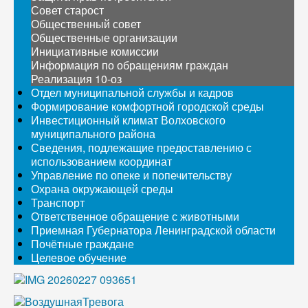
Совет старост
Общественный совет
Общественные организации
Инициативные комиссии
Информация по обращениям граждан
Реализация 10-оз
Отдел муниципальной службы и кадров
Формирование комфортной городской среды
Инвестиционный климат Волховского
муниципального района
Сведения, подлежащие предоставлению с
использованием координат
Управление по опеке и попечительству
Охрана окружающей среды
Транспорт
Ответственное обращение с животными
Приемная Губернатора Ленинградской области
Почётные граждане
Целевое обучение