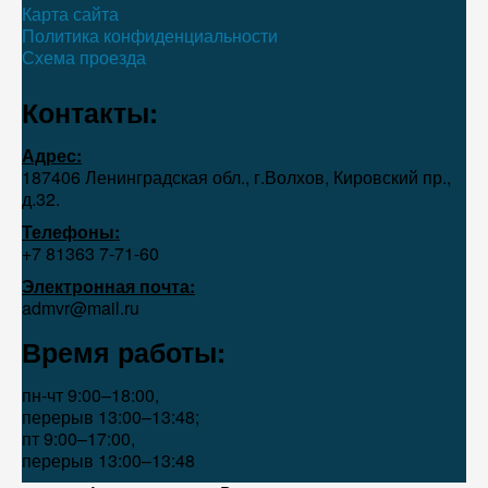
Карта сайта
Политика конфиденциальности
Схема проезда
Контакты:
Адрес:
187406 Ленинградская обл., г.Волхов, Кировский пр.,
д.32.
Телефоны:
+7 81363 7‑71-60
Электронная почта:
admvr@mail.ru
Время работы:
пн-чт 9:00–18:00,
перерыв 13:00–13:48;
пт 9:00–17:00,
перерыв 13:00–13:48