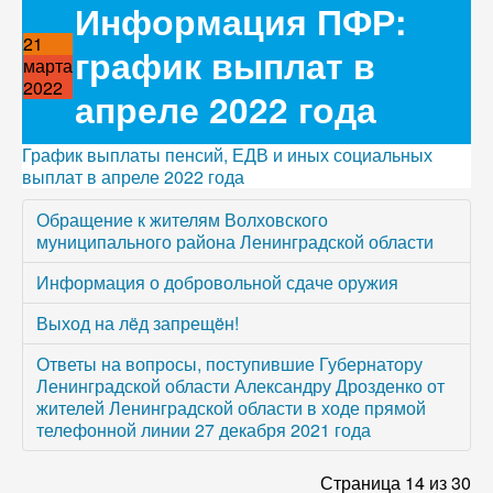
Информация ПФР:
21
график выплат в
марта
2022
апреле 2022 года
График выплаты пенсий, ЕДВ и иных социальных
выплат в апреле 2022 года
Обращение к жителям Волховского
муниципального района Ленинградской области
Информация о добровольной сдаче оружия
Выход на лëд запрещëн!
Ответы на вопросы, поступившие Губернатору
Ленинградской области Александру Дрозденко от
жителей Ленинградской области в ходе прямой
телефонной линии 27 декабря 2021 года
Страница 14 из 30