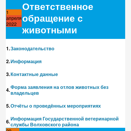
Ответственное
1
обращение с
апреля
2022
животными
1.
Законодательство
2.
Информация
3.
Контактные данные
Форма заявления на отлов животных без
4.
владельцев
5.
Отчёты о проведённых мероприятиях
Информация Государственной ветеринарной
6.
службы Волховского района
29