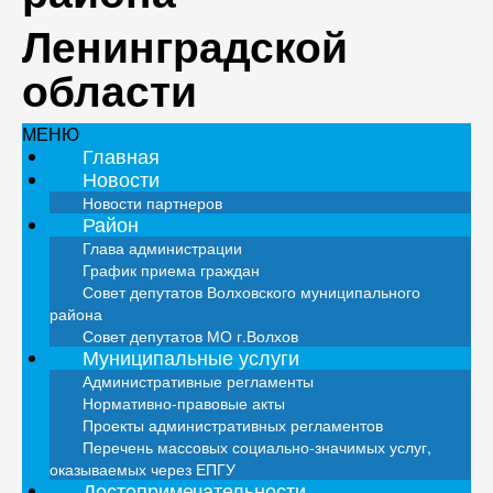
Ленинградской
области
МЕНЮ
Главная
Новости
Новости партнеров
Район
Глава администрации
График приема граждан
Совет депутатов Волховского муниципального
района
Совет депутатов МО г.Волхов
Муниципальные услуги
Административные регламенты
Нормативно-правовые акты
Проекты административных регламентов
Перечень массовых социально-значимых услуг,
оказываемых через ЕПГУ
Достопримечательности