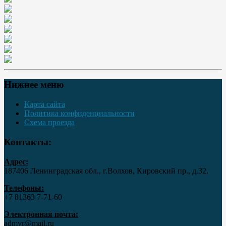
Нижнее меню
Карта сайта
Политика конфиденциальности
Схема проезда
Контакты:
Адрес:
187406 Ленинградская обл., г.Волхов, Кировский пр., д.32.
Телефоны:
+7 81363 7‑71-60
Электронная почта:
admvr@mail.ru