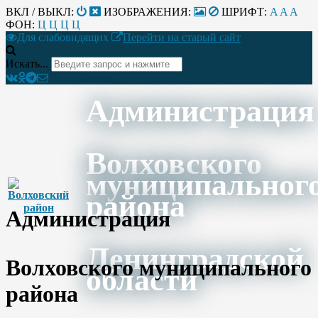
ВКЛ / ВЫКЛ:
ИЗОБРАЖЕНИЯ:
ШРИФТ:
A
A
A
ФОН:
Ц
Ц
Ц
Ц
Для слабовидящих
Перейти на старый сайт
Искать...
Администрация
Волховского
муниципальног
района
Администрация
Ленинградской
Волховского муниципального
области
района