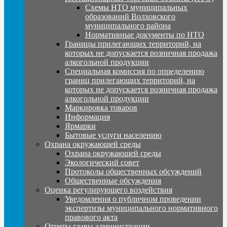
Схемы НТО муниципальных
образований Волховского
муниципального района
Нормативные документы по НТО
Границы прилегающих территорий, на
которых не допускается розничная продажа
алкогольной продукции
Специальная комиссия по определению
границ прилегающих территорий, на
которых не допускается розничная продажа
алкогольной продукции
Маркировка товаров
Информация
Ярмарки
Бытовые услуги населению
Охрана окружающей среды
Охрана окружающей среды
Экологический совет
Протоколы общественных обсуждений
Общественные обсуждения
Оценка регулирующего воздействия
Уведомления о публичном проведении
экспертизы муниципального нормативного
правового акта
Отчеты главы администрации