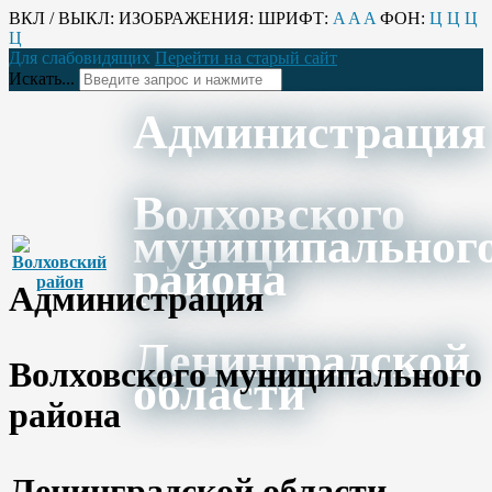
ВКЛ / ВЫКЛ:
ИЗОБРАЖЕНИЯ:
ШРИФТ:
A
A
A
ФОН:
Ц
Ц
Ц
Ц
Для слабовидящих
Перейти на старый сайт
Искать...
Администрация
Волховского
муниципальног
района
Администрация
Ленинградской
Волховского муниципального
области
района
Ленинградской области