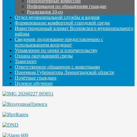
Инициативные комиссии
Информация по обращениям граждан
Реализация 10-оз
Отдел муниципальной службы и кадров
Формирование комфортной городской среды
Инвестиционный климат Волховского муниципального
района
Сведения, подлежащие предоставлению с
использованием координат
Управление по опеке и попечительству
Охрана окружающей среды
Транспорт
Ответственное обращение с животными
Приемная Губернатора Ленинградской области
Почётные граждане
Целевое обучение