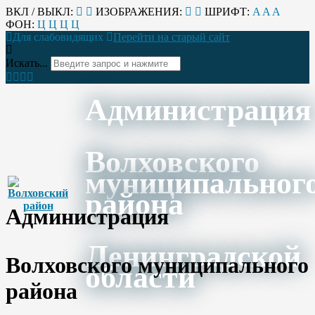
ВКЛ / ВЫКЛ:
ИЗОБРАЖЕНИЯ:
ШРИФТ:
A
A
A
ФОН:
Ц
Ц
Ц
Ц
Для слабовидящих
Перейти на старый сайт
Искать...
Администрация
Волховского
муниципальног
района
Администрация
Ленинградской
Волховского муниципального
области
района