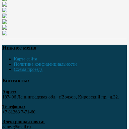
Нижнее меню
Карта сайта
Политика конфиденциальности
Схема проезда
Контакты:
Адрес:
187406 Ленинградская обл., г.Волхов, Кировский пр., д.32.
Телефоны:
+7 81363 7‑71-60
Электронная почта:
admvr@mail.ru