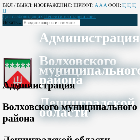
ВКЛ / ВЫКЛ:
ИЗОБРАЖЕНИЯ:
ШРИФТ:
A
A
A
ФОН:
Ц
Ц
Ц
Ц
Для слабовидящих
Перейти на старый сайт
Искать...
Администрация
Волховского
муниципальног
района
Администрация
Ленинградской
Волховского муниципального
области
района
Ленинградской области