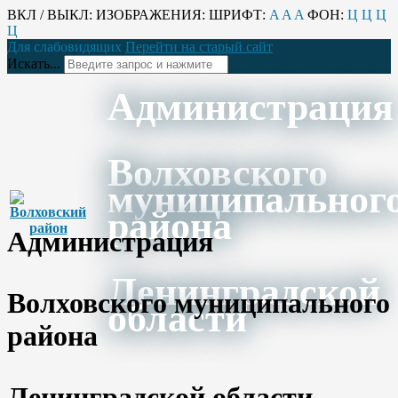
ВКЛ / ВЫКЛ:
ИЗОБРАЖЕНИЯ:
ШРИФТ:
A
A
A
ФОН:
Ц
Ц
Ц
Ц
Для слабовидящих
Перейти на старый сайт
Искать...
Администрация
Волховского
муниципальног
района
Администрация
Ленинградской
Волховского муниципального
области
района
Ленинградской области