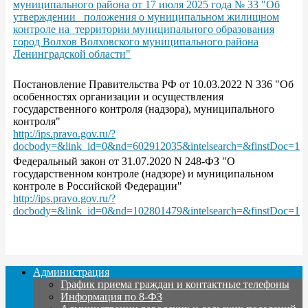
муниципального района от 17 июля 2025 года № 33 "Об
утверждении положения о муниципальном жилищном
контроле на территории муниципального образования
город Волхов Волховского муниципального района
Ленинградской области"
Постановление Правительства РФ от 10.03.2022 N 336 "Об
особенностях организации и осуществления
государственного контроля (надзора), муниципального
контроля"
http://ips.pravo.gov.ru/?
docbody=&link_id=0&nd=602912035&intelsearch=&finstDoc=1
Федеральный закон от 31.07.2020 N 248-ФЗ "О
государственном контроле (надзоре) и муниципальном
контроле в Российской Федерации"
http://ips.pravo.gov.ru/?
docbody=&link_id=0&nd=102801479&intelsearch=&finstDoc=1
Администрация
График приема граждан и контактные телефоны
Информация по 8-ФЗ