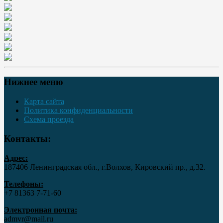
Нижнее меню
Карта сайта
Политика конфиденциальности
Схема проезда
Контакты:
Адрес:
187406 Ленинградская обл., г.Волхов, Кировский пр., д.32.
Телефоны:
+7 81363 7‑71-60
Электронная почта:
admvr@mail.ru