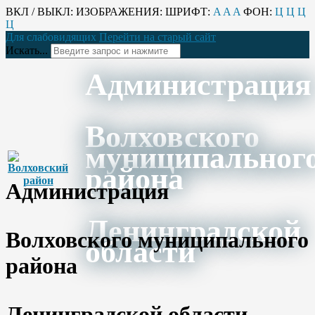
ВКЛ / ВЫКЛ:
ИЗОБРАЖЕНИЯ:
ШРИФТ:
A
A
A
ФОН:
Ц
Ц
Ц
Ц
Для слабовидящих
Перейти на старый сайт
Искать...
Администрация
Волховского
муниципальног
района
Администрация
Ленинградской
Волховского муниципального
области
района
Ленинградской области