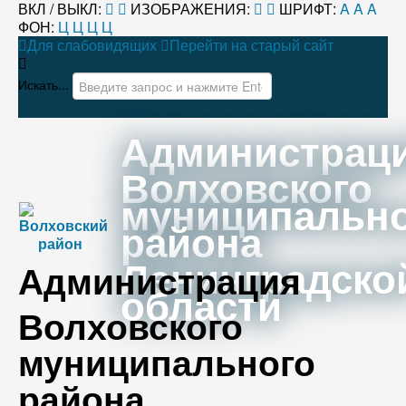
ВКЛ / ВЫКЛ:
ИЗОБРАЖЕНИЯ:
ШРИФТ:
A
A
A
ФОН:
Ц
Ц
Ц
Ц
Для слабовидящих
Перейти на старый сайт
Искать...
Администрац
Волховского
муниципальн
района
Ленинградско
Администрация
области
Волховского
муниципального
района