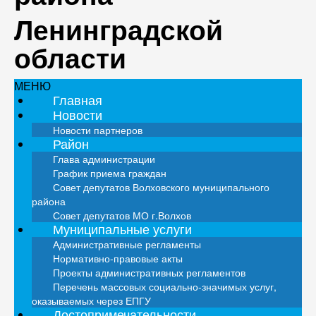
Ленинградской
области
МЕНЮ
Главная
Новости
Новости партнеров
Район
Глава администрации
График приема граждан
Совет депутатов Волховского муниципального
района
Совет депутатов МО г.Волхов
Муниципальные услуги
Административные регламенты
Нормативно-правовые акты
Проекты административных регламентов
Перечень массовых социально-значимых услуг,
оказываемых через ЕПГУ
Достопримечательности