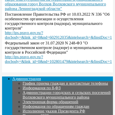
образования город Волхов Волховского муниципального
района Ленинградской области"
Постановление Правительства РФ от 10.03.2022 N 336 "Об
особенностях организации и осуществления
государственного контроля (надзора), муниципального
контроля"
http://ips.pravo.gov.ru/?
docbody=&link_id=0&nd=602912035&intelsearch=&finstDoc=1
Федеральный закон от 31.07.2020 N 248-ФЗ "О
государственном контроле (надзоре) и муниципальном
контроле в Российской Федерации"
http://ips.pravo.gov.ru/?
docbody=&link_id=0&nd=102801479&intelsearch=&finstDoc=1
Администрация
График приема граждан и контактные телефоны
Информация по 8-ФЗ
Администрации городских и сельских поселений
Волховского муниципального района
Электронная форма обращений
Информация по обращениям граждан
Исполнение указов Президента РФ