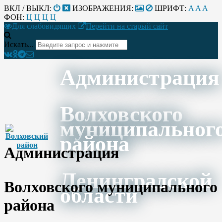
ВКЛ / ВЫКЛ:
ИЗОБРАЖЕНИЯ:
ШРИФТ:
A
A
A
ФОН:
Ц
Ц
Ц
Ц
Для слабовидящих
Перейти на старый сайт
Искать...
Администрация
Волховского
муниципальног
района
Администрация
Ленинградской
Волховского муниципального
области
района