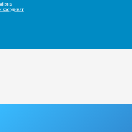
айона
м координат