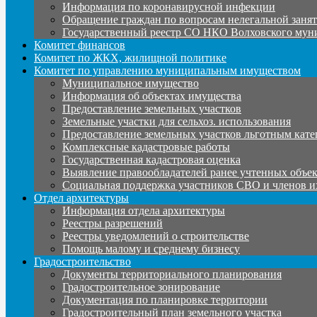
Информация по коронавирусной инфекции
Обращение граждан по вопросам нелегальной заня
Государственный реестр СО НКО Волховского мун
Комитет финансов
Комитет по ЖКХ, жилищной политике
Комитет по управлению муниципальным имуществом
Муниципальное имущество
Информация об объектах имущества
Предоставление земельных участков
Земельные участки для сельхоз. использования
Предоставление земельных участков льготным кате
Комплексные кадастровые работы
Государственная кадастровая оценка
Выявление правообладателей ранее учтенных объе
Социальная поддержка участников СВО и членов и
Отдел архитектуры
Информация отдела архитектуры
Реестры разрешений
Реестры уведомлений о строительстве
Помощь малому и среднему бизнесу
Градостроительство
Документы территориального планирования
Градостроительное зонирование
Документация по планировке территории
Градостроительный план земельного участка