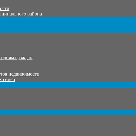
тости
иципального района
гориям граждан
ктов недвижимости
х семей