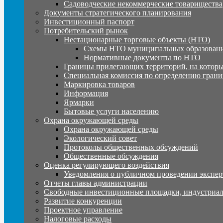
Садоводческие некоммерческие товарищества
Документы стратегического планирования
Инвестиционный паспорт
Потребительский рынок
Нестационарные торговые объекты (НТО)
Схемы НТО муниципальных образовани
Нормативные документы по НТО
Границы прилегающих территорий, на которы
Специальная комиссия по определению грани
Маркировка товаров
Информация
Ярмарки
Бытовые услуги населению
Охрана окружающей среды
Охрана окружающей среды
Экологический совет
Протоколы общественных обсуждений
Общественные обсуждения
Оценка регулирующего воздействия
Уведомления о публичном проведении экспер
Отчеты главы администрации
Свободные инвестиционные площадки, индустриал
Развитие конкуренции
Проектное управление
Налоговые расходы