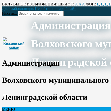
ВКЛ / ВЫКЛ:
ИЗОБРАЖЕНИЯ:
ШРИФТ:
A
A
A
ФОН:
Ц
Ц
Ц
Для слабовидящих
Перейти на старый сайт
Искать...
Администрация
Волховского му
Ленинградской 
Администрация
Волховского муниципального
Ленинградской области
МЕНЮ