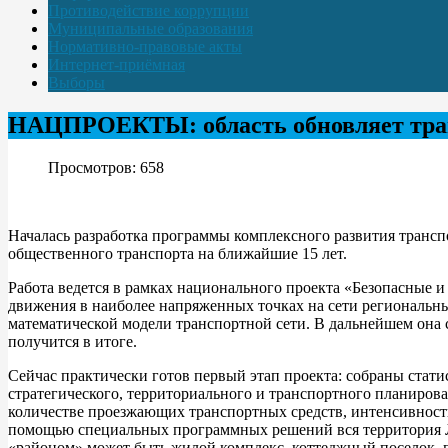
Противодействие коррупции
Муниципальные образования
Нормативно-правовые акты
Интернет-приёмная
Выборы
НАЦПРОЕКТЫ: область обновляет тра
Просмотров: 658
Началась разработка программы комплексного развития транс
общественного транспорта на ближайшие 15 лет.
Работа ведется в рамках национального проекта «Безопасные 
движения в наиболее напряженных точках на сети региональны
математической модели транспортной сети. В дальнейшем она
получится в итоге.
Сейчас практически готов первый этап проекта: собраны ста
стратегического, территориального и транспортного планиров
количестве проезжающих транспортных средств, интенсивности и
помощью специальных программных решений вся территория Лен
«районом» может быть жилой комплекс, коттеджный поселок, пр