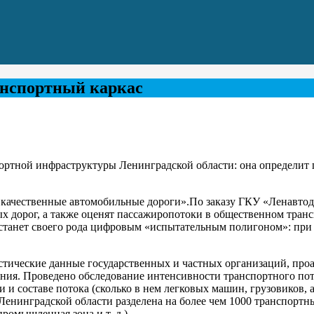
нспортный каркас
портной инфраструктуры Ленинградской области: она определит
и качественные автомобильные дороги».По заказу ГКУ «Ленавто
х дорог, а также оценят пассажиропотоки в общественном транс
 станет своего рода цифровым «испытательным полигоном»: при
тистические данные государственных и частных организаций, пр
ания. Проведено обследование интенсивности транспортного по
 составе потока (сколько в нем легковых машин, грузовиков, ав
инградской области разделена на более чем 1000 транспортных
омышленная зона и т. д.).