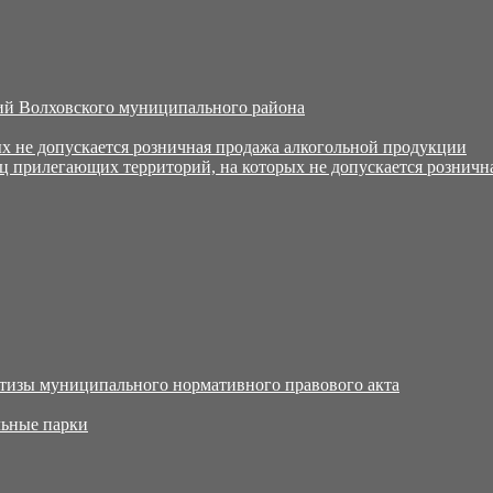
й Волховского муниципального района
х не допускается розничная продажа алкогольной продукции
ц прилегающих территорий, на которых не допускается розничн
тизы муниципального нормативного правового акта
ьные парки