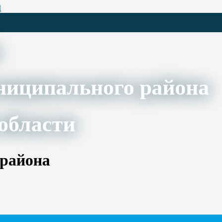
Ц
ниципального района
области
 района