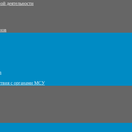
ой деятельности
нов
в
ствия с органами МСУ