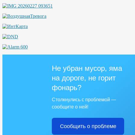
Не убран мусор, яма
на дороге, не горит
фонарь?
Столкнулись с проблемой —
сообщите о ней!
Сообщить о проблеме