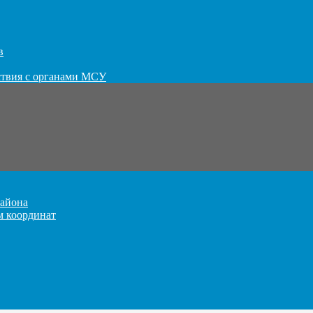
в
ствия с органами МСУ
айона
м координат