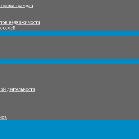
гориям граждан
ктов недвижимости
х семей
ой деятельности
нов