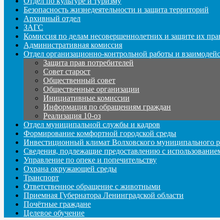
Отдел по культуре и туризму
Безопасность жизнедеятельности и защита территорий
Архивный отдел
ЗАГС
Комиссия по делам несовершеннолетних и защите их пра
Административная комиссия
Отдел организационно-контрольной работы и взаимодей
Защита прав потребителей
Совет старост
Общественный совет
Общественные организации
Инициативные комиссии
Информация по обращениям граждан
Реализация 10-оз
Отдел муниципальной службы и кадров
Формирование комфортной городской среды
Инвестиционный климат Волховского муниципального р
Сведения, подлежащие предоставлению с использование
Управление по опеке и попечительству
Охрана окружающей среды
Транспорт
Ответственное обращение с животными
Приемная Губернатора Ленинградской области
Почётные граждане
Целевое обучение