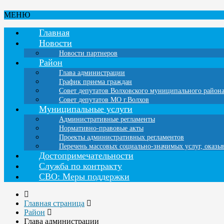
МЕНЮ
Главная
Новости
Новости партнеров
Район
Глава администрации
График приема граждан
Совет депутатов Волховского муниципального район
Совет депутатов МО г.Волхов
Муниципальные услуги
Административные регламенты
Нормативно-правовые акты
Проекты административных регламентов
Перечень массовых социально-значимых услуг, оказ
Достопримечательности
Служба по контракту
СВО: Меры поддержки
Главная страница
Район
Глава администрации