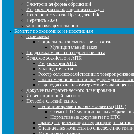
Электронная форма обращений
Информация по обращениям граждан
Исполнение указов Президента РФ
Перепись 2020
Финансовая деятельность
Комитет по экономике и инвестициям
Экономика
Социально-экономическое развитие
Муниципальный заказ
Поддержка малого и среднего бизнеса
Сельское хозяйство и АПК
Информация АПК
Законодательство
Реестр сельскохозяйственных товаропроизвод
Планы мероприятий по предупреждению воз
Садоводческие некоммерческие товарищества
Документы стратегического планирования
Инвестиционный паспорт
Потребительский рынок
Нестационарные торговые объекты (НТО)
Схемы НТО муниципальных образовани
Нормативные документы по НТО
Границы прилегающих территорий, на которы
Специальная комиссия по определению грани
Маркировка товаров