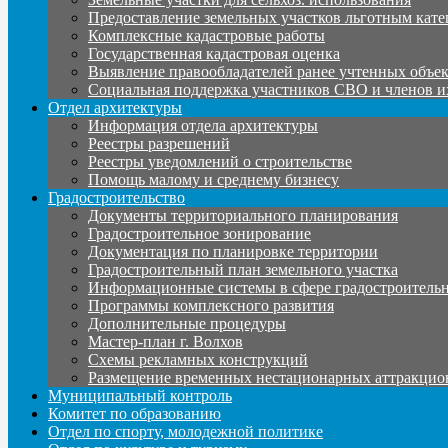
Предоставление земельных участков льготным кате
Комплексные кадастровые работы
Государственная кадастровая оценка
Выявление правообладателей ранее учтенных объе
Социальная поддержка участников СВО и членов и
Отдел архитектуры
Информация отдела архитектуры
Реестры разрешений
Реестры уведомлений о строительстве
Помощь малому и среднему бизнесу
Градостроительство
Документы территориального планирования
Градостроительное зонирование
Документация по планировке территории
Градостроительный план земельного участка
Информационные системы в сфере градостроительн
Программы комплексного развития
Дополнительные процедуры
Мастер-план г. Волхов
Схемы рекламных конструкций
Размещение временных нестационарных аттракцио
Муниципальный контроль
Комитет по образованию
Отдел по спорту, молодежной политике