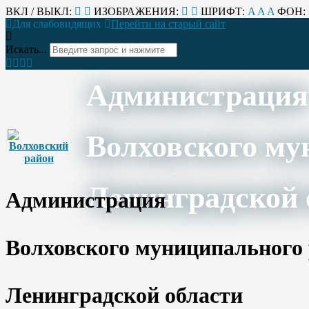
ВКЛ / ВЫКЛ:
ИЗОБРАЖЕНИЯ:
ШРИФТ:
A
A
A
ФОН:
Для слабовидящих
Перейти на старый сайт
Искать...
Администрация
Волховского му
Ленинградской 
Администрация
Волховского муниципального
Ленинградской области