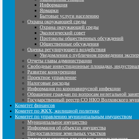
Информация
Ярмарки
Бытовые услуги населению
Охрана окружающей среды
Охрана окружающей среды
Экологический совет
Протоколы общественных обсуждений
Общественные обсуждения
Оценка регулирующего воздействия
Уведомления о публичном проведении экспер
Отчеты главы администрации
Свободные инвестиционные площадки, индустриал
Развитие конкуренции
Проектное управление
Налоговые расходы
Информация по коронавирусной инфекции
Обращение граждан по вопросам нелегальной заня
Государственный реестр СО НКО Волховского мун
Комитет финансов
Комитет по ЖКХ, жилищной политике
Комитет по управлению муниципальным имуществом
Муниципальное имущество
Информация об объектах имущества
Предоставление земельных участков
Земельные участки для сельхоз. использования