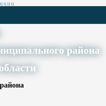
Ц
Ц
Ц
Ц
ниципального района
области
 района