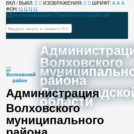
ВКЛ / ВЫКЛ:
ИЗОБРАЖЕНИЯ:
ШРИФТ:
A
A
A
ФОН:
Ц
Ц
Ц
Ц
Для слабовидящих
Перейти на старый сайт
Искать...
Администрац
Волховского
муниципальн
района
Ленинградско
Администрация
области
Волховского
муниципального
района