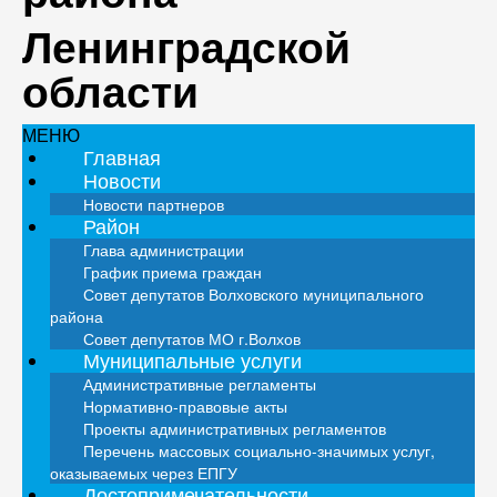
Ленинградской
области
МЕНЮ
Главная
Новости
Новости партнеров
Район
Глава администрации
График приема граждан
Совет депутатов Волховского муниципального
района
Совет депутатов МО г.Волхов
Муниципальные услуги
Административные регламенты
Нормативно-правовые акты
Проекты административных регламентов
Перечень массовых социально-значимых услуг,
оказываемых через ЕПГУ
Достопримечательности