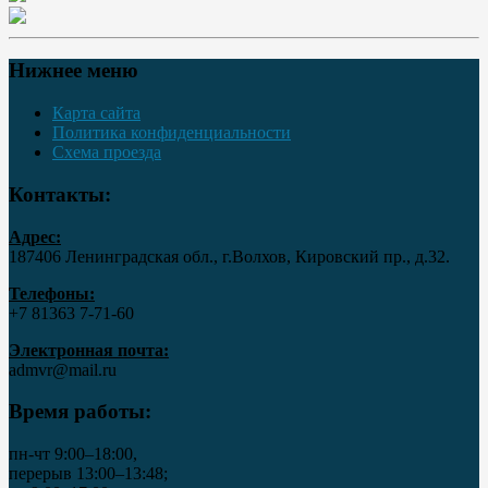
Нижнее меню
Карта сайта
Политика конфиденциальности
Схема проезда
Контакты:
Адрес:
187406 Ленинградская обл., г.Волхов, Кировский пр., д.32.
Телефоны:
+7 81363 7‑71-60
Электронная почта:
admvr@mail.ru
Время работы:
пн-чт 9:00–18:00,
перерыв 13:00–13:48;