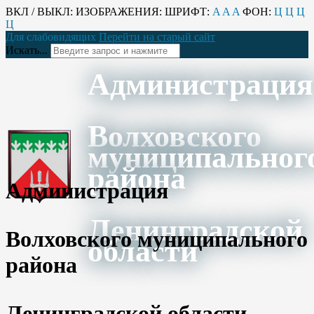
ВКЛ / ВЫКЛ:
ИЗОБРАЖЕНИЯ:
ШРИФТ:
A
A
A
ФОН:
Ц
Ц
Ц
Ц
Для слабовидящих
Перейти на старый сайт
Искать...
Администрация
Волховского
муниципальног
района
Администрация
Ленинградской
Волховского муниципального
области
района
Ленинградской области