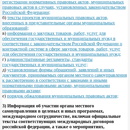
регистрации нормативных правовых актов, муниципальных
правовых актов в случаях, установленных законодательством
Российской Федерации;
б)
тексты проектов муниципальных правовых актов,
внесенных в представительные органы муниципальных
образований;
в)
информация о закупках товаров, работ, услуг для
обеспечения государственных и муниципальных нужд в
соответствии с законодательством Российской Федерации о
контрактной системе в сфере закупок товаров, работ, услуг
для обеспечения государственных и муниципальных нужд;
г)
административные регламенты, стандарты
государственных и муниципальных услуг;
д)
установленные формы обращений, заявлений и иных
документов, принимаемых органом местного самоуправления
к рассмотрению в соответствии с законами и иными
нормативными правовыми актами, муниципальными
правовыми актами;
е)
порядок обжалования муниципальных правовых актов;
3) Информация об участии органа местного
самоуправления в целевых и иных программах,
международном сотрудничестве, включая официальные
тексты соответствующих международных договоров
российской федерации, а также о мероприятиях,