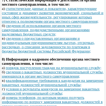
7) Статистическая информация о деятельности органа
местного самоуправления, в том числе:
а)
статистические данные и показатели, характеризующие
состояние и динамику развития экономической, социальной и
иных сфер жизнедеятельности, регулирование которых
отнесено к полномочиям органа местного самоуправления;
б)
сведения об использовании органом местного
самоуправления, подведомственными организациями
выделяемых бюджетных средств;
в)
сведения о предоставленных организациям и
индивидуальным предпринимателям льготах, отсрочках,
рассрочках, о списании задолженности по платежам в
бюджеты бюджетной системы Российской Федерации;
8) Информация о кадровом обеспечении органа местного
самоуправления, в том числе:
а)
порядок поступления граждан на муниципальную службу;
б)
сведения о вакантных должностях муниципальной службы,
имеющихся в органе местного самоуправления;
в)
квалификационные требования к кандидатам на замещение
вакантных должностей муниципальной службы;
г)
условия и результаты конкурсов на замещение вакантных
должностей муниципальной службы;
д)
номера телефонов, по которым можно получить
информацию по вопросу замещения вакантных должностей в