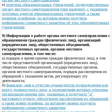
органе местного самоуправления;
е)
перечень образовательных учреждений, подведомственных
органу местного самоуправления (при наличии), с указанием
почтовых адресов образовательных учреждений, а также
номеров телефонов, по которым можно получить
информацию справочного характера об этих образовательных
учреждениях;
9) Информация о работе органа местного самоуправления с
обращениями граждан (физических лиц), организаций
(юридических лиц), общественных объединений,
государственных органов, органов местного
самоуправления, в том числе:
а) порядок и время приема граждан (физических лиц), в том
числе представителей организаций (юридических лиц),
общественных объединений, государственных органов,
органов местного самоуправления, порядок рассмотрения их
обращений с указанием актов, регулирующих эту
деятельность;
б)
фамилию, имя и отчество руководителя подразделения или
иного должностного лица, к полномочиям которых отнесены
организация приема лиц, указанных в подпункте "а"
настоящего пункта, обеспечение рассмотрения их обращений,
а также номер телефона, по которому можно получить
информацию справочного характера;