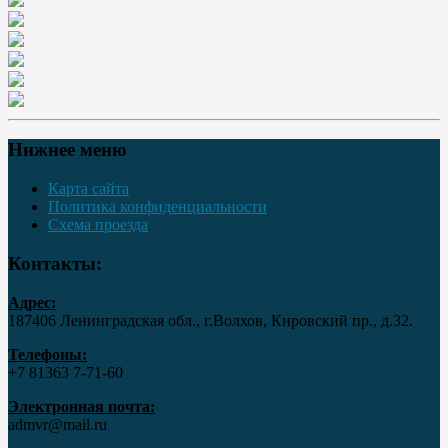
Нижнее меню
Карта сайта
Политика конфиденциальности
Схема проезда
Контакты:
Адрес:
187406 Ленинградская обл., г.Волхов, Кировский пр., д.32.
Телефоны:
+7 81363 7‑71-60
Электронная почта:
admvr@mail.ru