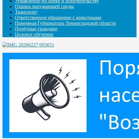
Управление по опеке и попечительству
Охрана окружающей среды
Транспорт
Ответственное обращение с животными
Приемная Губернатора Ленинградской области
Почётные граждане
Целевое обучение