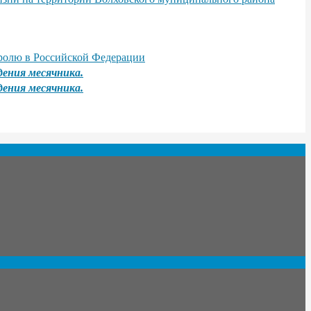
тролю в Российской Федерации
дения месячника.
дения месячника.