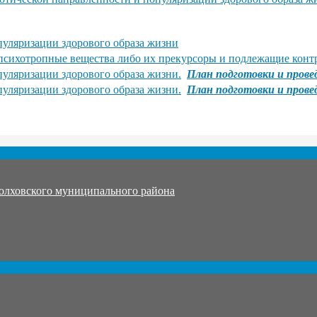
уляризации здорового образа жизни
 психотропные вещества либо их прекурсоры и подлежащие кон
уляризации здорового образа жизни.
План подготовки и прове
уляризации здорового образа жизни.
План подготовки и прове
олховского муниципального района