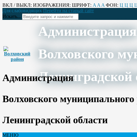
ВКЛ / ВЫКЛ:
ИЗОБРАЖЕНИЯ:
ШРИФТ:
A
A
A
ФОН:
Ц
Ц
Ц
Для слабовидящих
Перейти на старый сайт
Искать...
Администрация
Волховского му
Ленинградской 
Администрация
Волховского муниципального
Ленинградской области
МЕНЮ