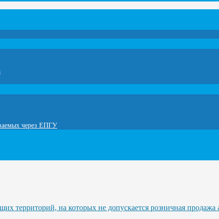
а
ываемых через ЕПГУ
их территорий, на которых не допускается розничная продажа