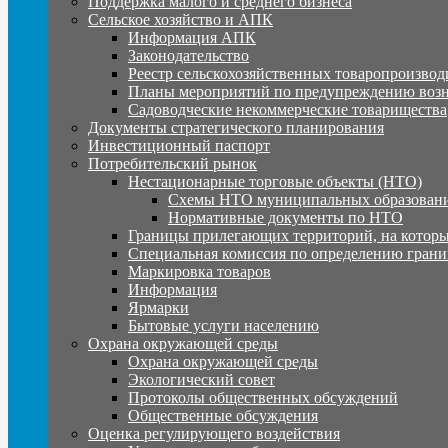
Поддержка малого и среднего бизнеса
Сельское хозяйство и АПК
Информация АПК
Законодательство
Реестр сельскохозяйственных товаропроизвод
Планы мероприятий по предупреждению воз
Садоводческие некоммерческие товарищества
Документы стратегического планирования
Инвестиционный паспорт
Потребительский рынок
Нестационарные торговые объекты (НТО)
Схемы НТО муниципальных образовани
Нормативные документы по НТО
Границы прилегающих территорий, на которы
Специальная комиссия по определению грани
Маркировка товаров
Информация
Ярмарки
Бытовые услуги населению
Охрана окружающей среды
Охрана окружающей среды
Экологический совет
Протоколы общественных обсуждений
Общественные обсуждения
Оценка регулирующего воздействия