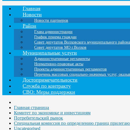
Главная
Новости
Новости партнеров
Район
Глава администрации
График приема граждан
Совет депутатов Волховского муниципального район
Совет депутатов МО г.Волхов
Муниципальные услуги
Административные регламенты
Нормативно-правовые акты
Проекты административных регламентов
Перечень массовых социально-значимых услуг, оказ
Достопримечательности
Служба по контракту
СВО: Меры поддержки
Главная страница
Комитет по экономике и инвестициям
Потребительский рынок
Специальная комиссия по определению границ прилегающ
Uncategorised