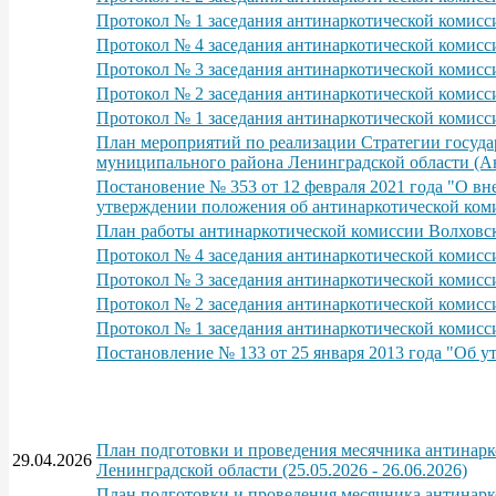
Протокол № 1 заседания антинаркотической комисс
Протокол № 4 заседания антинаркотической комисс
Протокол № 3 заседания антинаркотической комисс
Протокол № 2 заседания антинаркотической комисси
Протокол № 1 заседания антинаркотической комисс
План мероприятий по реализации Стратегии госуда
муниципального района Ленинградской области (Ан
Постановение № 353 от 12 февраля 2021 года "О в
утверждении положения об антинаркотической ком
План работы антинаркотической комиссии Волховско
Протокол № 4 заседания антинаркотической комисс
Протокол № 3 заседания антинаркотической комисс
Протокол № 2 заседания антинаркотической комисс
Протокол № 1 заседания антинаркотической комисс
Постановление № 133 от 25 января 2013 года "Об 
План подготовки и проведения месячника антинарк
29.04.2026
Ленинградской области (25.05.2026 - 26.06.2026)
План подготовки и проведения месячника антинарк