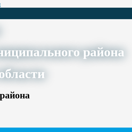
Ц
ниципального района
области
 района