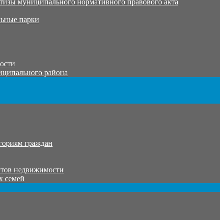
тизы муниципального нормативного правового акта
ьные парки
тости
иципального района
гориям граждан
ктов недвижимости
х семей