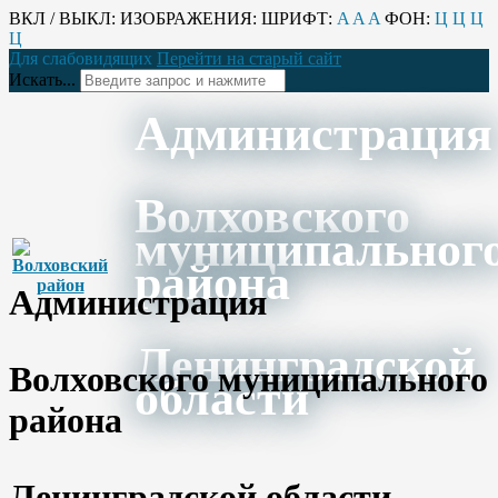
ВКЛ / ВЫКЛ:
ИЗОБРАЖЕНИЯ:
ШРИФТ:
A
A
A
ФОН:
Ц
Ц
Ц
Ц
Для слабовидящих
Перейти на старый сайт
Искать...
Администрация
Волховского
муниципальног
района
Администрация
Ленинградской
Волховского муниципального
области
района
Ленинградской области