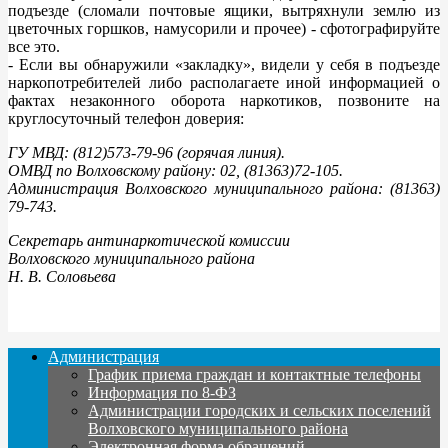
подъезде (сломали почтовые ящики, вытряхнули землю из
цветочных горшков, намусорили и прочее) - сфотографируйте
все это.
- Если вы обнаружили «закладку», видели у себя в подъезде
наркопотребителей либо располагаете иной информацией о
фактах незаконного оборота наркотиков, позвоните на
круглосуточный телефон доверия:
ГУ МВД: (812)573-79-96 (горячая линия).
ОМВД по Волховскому району: 02, (81363)72-105.
Администрация Волховского муниципального района: (81363)
79-743.
Секретарь антинаркотической комиссии
Волховского муниципального района
Н. В. Соловьева
Администрация
График приема граждан и контактные телефоны
Информация по 8-ФЗ
Администрации городских и сельских поселений
Волховского муниципального района
Электронная форма обращений