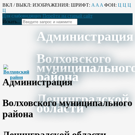
ВКЛ / ВЫКЛ:
ИЗОБРАЖЕНИЯ:
ШРИФТ:
A
A
A
ФОН:
Ц
Ц
Ц
Ц
Для слабовидящих
Перейти на старый сайт
Искать...
Администрация
Волховского
муниципальног
района
Администрация
Ленинградской
Волховского муниципального
области
района
Ленинградской области