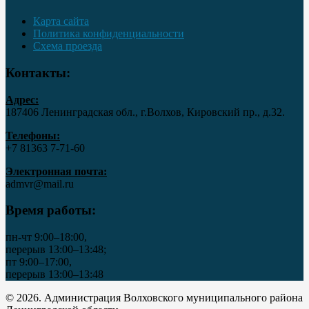
Карта сайта
Политика конфиденциальности
Схема проезда
Контакты:
Адрес:
187406 Ленинградская обл., г.Волхов, Кировский пр., д.32.
Телефоны:
+7 81363 7‑71-60
Электронная почта:
admvr@mail.ru
Время работы:
пн-чт 9:00–18:00,
перерыв 13:00–13:48;
пт 9:00–17:00,
перерыв 13:00–13:48
© 2026. Администрация Волховского муниципального района