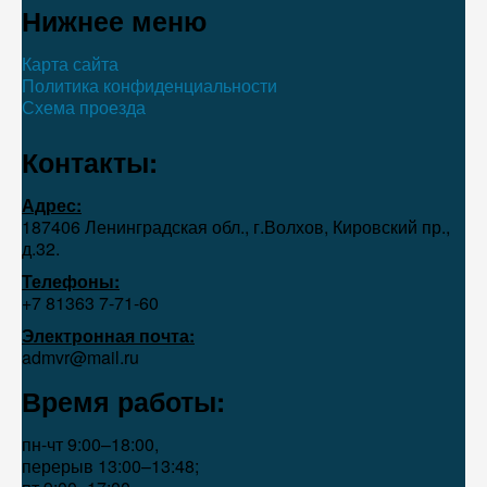
Нижнее меню
Карта сайта
Политика конфиденциальности
Схема проезда
Контакты:
Адрес:
187406 Ленинградская обл., г.Волхов, Кировский пр.,
д.32.
Телефоны:
+7 81363 7‑71-60
Электронная почта:
admvr@mail.ru
Время работы:
пн-чт 9:00–18:00,
перерыв 13:00–13:48;