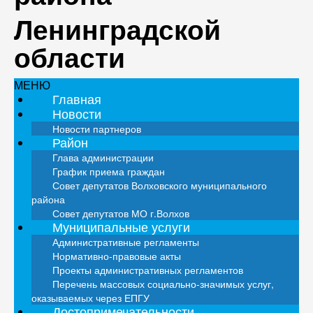
Ленинградской
области
МЕНЮ
Главная
Новости
Новости партнеров
Район
Глава администрации
График приема граждан
Совет депутатов Волховского муниципального
района
Совет депутатов МО г.Волхов
Муниципальные услуги
Административные регламенты
Нормативно-правовые акты
Проекты административных регламентов
Перечень массовых социально-значимых услуг,
оказываемых через ЕПГУ
Достопримечательности