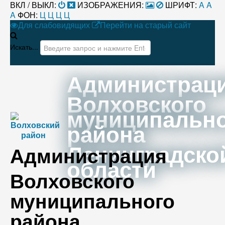
ВКЛ / ВЫКЛ:
ИЗОБРАЖЕНИЯ:
ШРИФТ:
A
A
A
ФОН:
Ц
Ц
Ц
Ц
Для слабовидящих
Перейти на старый сайт
Искать...
Администрац
Волховского
муниципальн
района
Ленинградско
Администрация
области
Волховского
муниципального
района