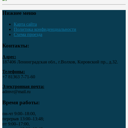
Нижнее меню
Карта сайта
Политика конфиденциальности
Схема проезда
Контакты:
Адрес:
187406 Ленинградская обл., г.Волхов, Кировский пр., д.32.
Телефоны:
+7 81363 7‑71-60
Электронная почта:
admvr@mail.ru
Время работы:
пн-чт 9:00–18:00,
перерыв 13:00–13:48;
пт 9:00–17:00,