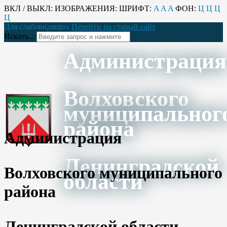
ВКЛ / ВЫКЛ:
ИЗОБРАЖЕНИЯ:
ШРИФТ:
A
A
A
ФОН:
Ц
Ц
Ц
Ц
Для слабовидящих
Перейти на старый сайт
Искать...
Администрация
Волховского
муниципальног
района
Администрация
Ленинградской
Волховского муниципального
области
района
Ленинградской области