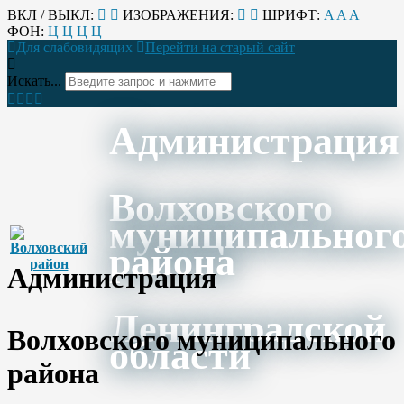
ВКЛ / ВЫКЛ:
ИЗОБРАЖЕНИЯ:
ШРИФТ:
A
A
A
ФОН:
Ц
Ц
Ц
Ц
Для слабовидящих
Перейти на старый сайт
Искать...
Администрация
Волховского
муниципальног
района
Администрация
Ленинградской
Волховского муниципального
области
района