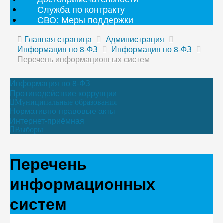
Служба по контракту
СВО: Меры поддержки
Главная страница
Администрация
Информация по 8-ФЗ
Информация по 8-ФЗ
Перечень информационных систем
Информация по 8-ФЗ
Противодействие коррупции
Муниципальные образования
Нормативно-правовые акты
Интернет-приёмная
Выборы
Перечень
информационных
систем