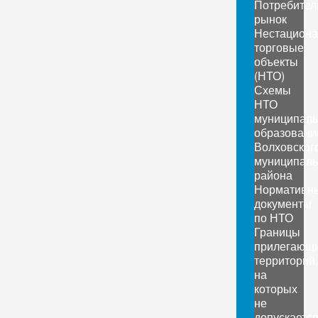
Потребител
рынок
Нестацион
торговые
объекты
(НТО)
Схемы
НТО
муниципал
образовани
Волховског
муниципаль
района
Нормативн
документы
по НТО
Границы
прилегающ
территорий,
на
которых
не
допускаетс