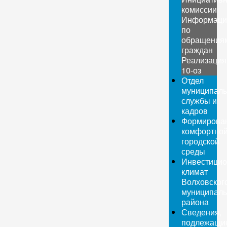
комиссии
Информаци
по
обращения
граждан
Реализация
10-оз
Отдел
муниципаль
службы и
кадров
Формирова
комфортно
городской
среды
Инвестици
климат
Волховског
муниципаль
района
Сведения,
подлежащи