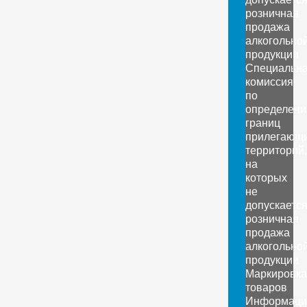
розничная
продажа
алкогольно
продукции
Специальн
комиссия
по
определен
границ
прилегающ
территорий,
на
которых
не
допускаетс
розничная
продажа
алкогольно
продукции
Маркировка
товаров
Информаци