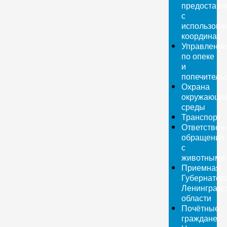
предоставл
с
использова
координат
Управление
по опеке
и
попечитель
Охрана
окружающе
среды
Транспорт
Ответствен
обращение
с
животными
Приемная
Губернатор
Ленинградс
области
Почётные
граждане