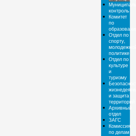
Муниципал
контроль
Комитет
по
образован
Отдел по
спорту,
молодежно
политике
Отдел по
культуре
и
туризму
Безопаснос
жизнедеяте
и защита
территорий
Архивный
отдел
ЗАГС
Комиссия
по делам