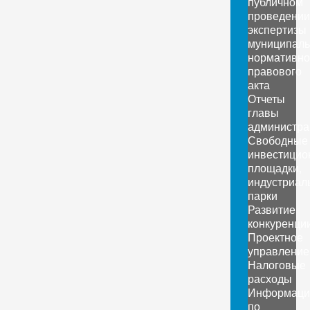
публичном
проведении
экспертизы
муниципаль
нормативно
правового
акта
Отчеты
главы
администра
Свободные
инвестицио
площадки,
индустриал
парки
Развитие
конкуренци
Проектное
управление
Налоговые
расходы
Информаци
по