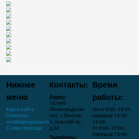
Нижнее
Контакты:
Время
меню
работы:
Адрес:
187406
Карта сайта
Ленинградская
пн-чт 9:00–18:00,
Политика
обл., г.Волхов,
перерыв 13:00–
конфиденциальности
Кировский пр.,
13:48;
Схема проезда
д.32.
пт 9:00–17:00,
перерыв 13:00–
Телефоны: