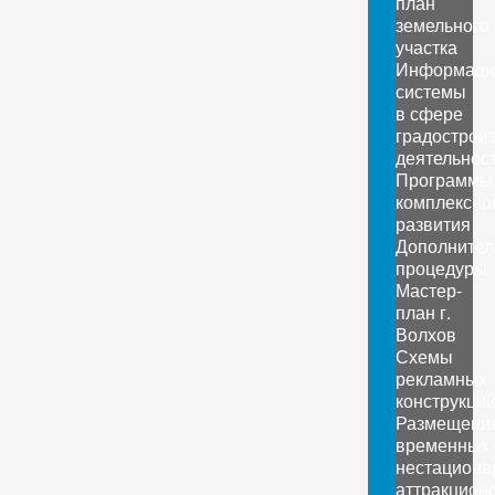
план
земельного
участка
Информаци
системы
в сфере
градострои
деятельнос
Программы
комплексно
развития
Дополните
процедуры
Мастер-
план г.
Волхов
Схемы
рекламных
конструкци
Размещени
временных
нестациона
аттракцион