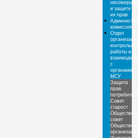
несовершен
и защите
их прав
Администра
комиссия
Отдел
организаци
контрольно
работы и
взаимодейс
с
органами
МСУ
Защита
прав
потребител
Совет
старост
Обществен
совет
Обществен
организаци
Инициатив