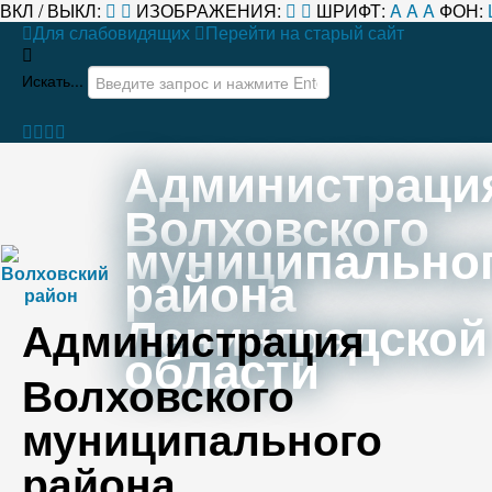
ВКЛ / ВЫКЛ:
ИЗОБРАЖЕНИЯ:
ШРИФТ:
A
A
A
ФОН:
Для слабовидящих
Перейти на старый сайт
Искать...
Администраци
Волховского
муниципально
района
Ленинградской
Администрация
области
Волховского
муниципального
района