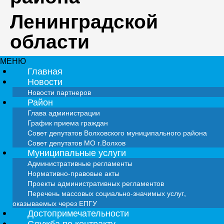
Ленинградской
области
МЕНЮ
Главная
Новости
Новости партнеров
Район
Глава администрации
График приема граждан
Совет депутатов Волховского муниципального района
Совет депутатов МО г.Волхов
Муниципальные услуги
Административные регламенты
Нормативно-правовые акты
Проекты административных регламентов
Перечень массовых социально-значимых услуг,
оказываемых через ЕПГУ
Достопримечательности
Служба по контракту