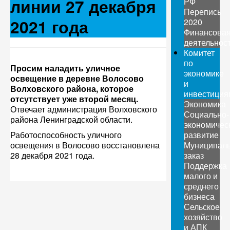
линии 27 декабря
РФ
Перепись
2021 года
2020
Финансова
деятельнос
Комитет
по
Просим наладить уличное
экономике
освещение в деревне Волосово
и
Волховского района, которое
инвестиция
отсутствует уже второй месяц.
Экономика
Отвечает администрация Волховского
Социально-
района Ленинградской области.
экономичес
Работоспособность уличного
развитие
освещения в Волосово восстановлена
Муниципал
28 декабря 2021 года.
заказ
Поддержка
малого и
среднего
бизнеса
Сельское
хозяйство
и АПК