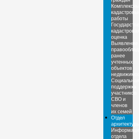
Комплексн
кадастровы
работы
Государств
кадастрова
оценка
Выявление
правооблад
ранее
учтенных
объектов
недвижимо
Социальна
поддержка
участников
СВО и
членов
их семей
Отдел
архитектур
Информаци
отдела