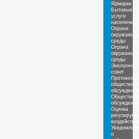
Ярмарки
Бытовые
услуги
населению
Охрана
окружающе
среды
Охрана
окружающе
среды
Экологичес
совет
Протоколы
обществен
обсуждений
Обществен
обсуждения
Оценка
регулирующ
воздействи
Уведомлен
о