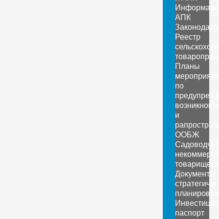
Информаци
АПК
Законодате
Реестр
сельскохоз
товаропрои
Планы
мероприяти
по
предупреж
возникнове
и
рапростран
ООБЖ
Садоводчес
некоммерче
товарищест
Документы
стратегичес
планирован
Инвестици
паспорт