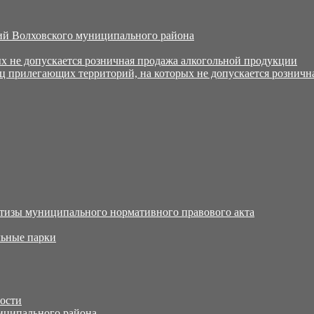
й Волховского муниципального района
х не допускается розничная продажа алкогольной продукции
ц прилегающих территорий, на которых не допускается розничн
тизы муниципального нормативного правового акта
ьные парки
тости
иципального района