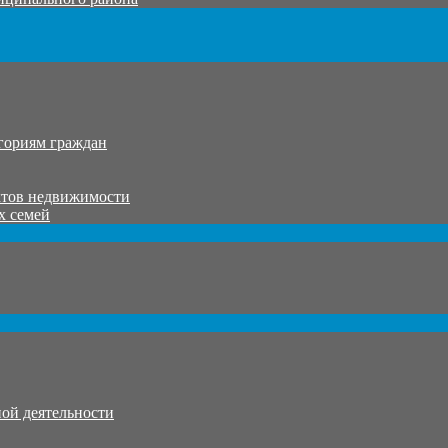
гориям граждан
ктов недвижимости
х семей
ой деятельности