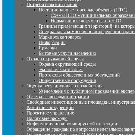
Потребительский рынок
Нестационарные торговые объекты (НТО)
Схемы НТО муниципальных образовани
Нормативные документы по НТО
Границы прилегающих территорий, на которы
Специальная комиссия по определению грани
Маркировка товаров
Информация
Ярмарки
Бытовые услуги населению
Охрана окружающей среды
Охрана окружающей среды
Экологический совет
Протоколы общественных обсуждений
Общественные обсуждения
Оценка регулирующего воздействия
Уведомления о публичном проведении экспер
Отчеты главы администрации
Свободные инвестиционные площадки, индустриал
Развитие конкуренции
Проектное управление
Налоговые расходы
Информация по коронавирусной инфекции
Обращение граждан по вопросам нелегальной заня
Государственный реестр СО НКО Волховского мун