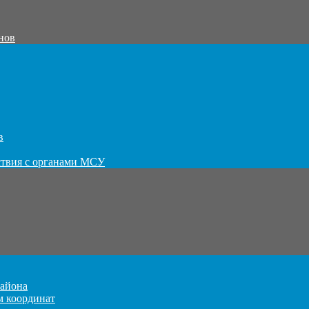
нов
в
ствия с органами МСУ
айона
м координат