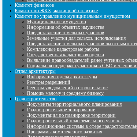
Комитет финансов
Комитет по ЖКХ, жилищной политике
Комитет по управлению муниципальным имуществом
Муниципальное имущество
Информация об объектах имущества
Предоставление земельных участков
Земельные участки для сельхоз. использования
Предоставление земельных участков льготным кате
Комплексные кадастровые работы
Государственная кадастровая оценка
Выявление правообладателей ранее учтенных объе
Социальная поддержка участников СВО и членов и
Отдел архитектуры
Информация отдела архитектуры
Реестры разрешений
Реестры уведомлений о строительстве
Помощь малому и среднему бизнесу
Градостроительство
Документы территориального планирования
Градостроительное зонирование
Документация по планировке территории
Градостроительный план земельного участка
Информационные системы в сфере градостроительн
Программы комплексного развития