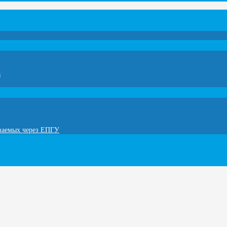
а
ываемых через ЕПГУ
!