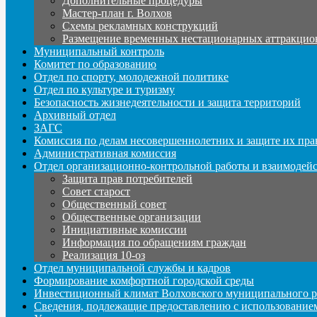
Дополнительные процедуры
Мастер-план г. Волхов
Схемы рекламных конструкций
Размещение временных нестационарных аттракцио
Муниципальный контроль
Комитет по образованию
Отдел по спорту, молодежной политике
Отдел по культуре и туризму
Безопасность жизнедеятельности и защита территорий
Архивный отдел
ЗАГС
Комиссия по делам несовершеннолетних и защите их пра
Административная комиссия
Отдел организационно-контрольной работы и взаимодей
Защита прав потребителей
Совет старост
Общественный совет
Общественные организации
Инициативные комиссии
Информация по обращениям граждан
Реализация 10-оз
Отдел муниципальной службы и кадров
Формирование комфортной городской среды
Инвестиционный климат Волховского муниципального р
Сведения, подлежащие предоставлению с использование