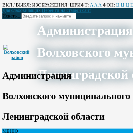
ВКЛ / ВЫКЛ:
ИЗОБРАЖЕНИЯ:
ШРИФТ:
A
A
A
ФОН:
Ц
Ц
Ц
Для слабовидящих
Перейти на старый сайт
Искать...
Администрация
Волховского му
Ленинградской 
Администрация
Волховского муниципального
Ленинградской области
МЕНЮ