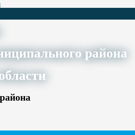
Ц
ниципального района
области
 района