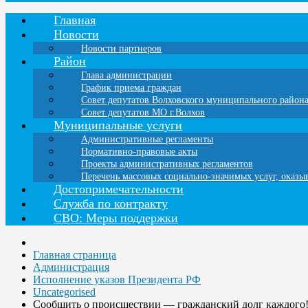
Главная
Новости
Новости партнеров
Район
Глава администрации
График приема граждан
Совет депутатов Волховского муниципального район
Совет депутатов МО г.Волхов
Муниципальные услуги
Административные регламенты
Нормативно-правовые акты
Проекты административных регламентов
Перечень массовых социально-значимых услуг, оказ
Достопримечательности
Служба по контракту
СВО: Меры поддержки
Главная страница
Администрация
Исполнение указов Президента РФ
Uncategorised
Сообщить о происшествии — гражданский долг каждого