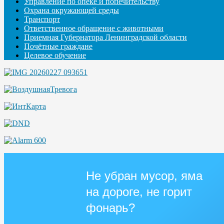
Управление по опеке и попечительству
Охрана окружающей среды
Транспорт
Ответственное обращение с животными
Приемная Губернатора Ленинградской области
Почётные граждане
Целевое обучение
Не убран мусор, яма
на дороге, не горит
фонарь?