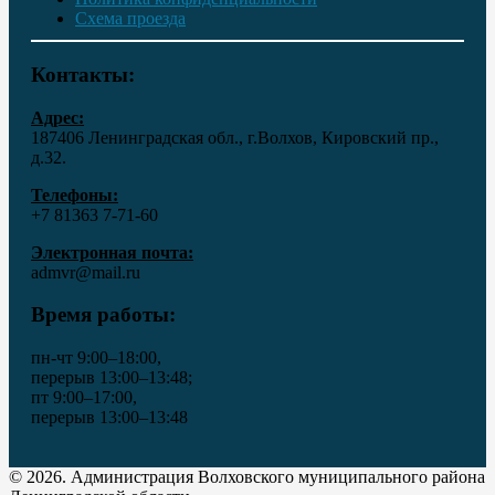
Схема проезда
Контакты:
Адрес:
187406 Ленинградская обл., г.Волхов, Кировский пр.,
д.32.
Телефоны:
+7 81363 7‑71-60
Электронная почта:
admvr@mail.ru
Время работы:
пн-чт 9:00–18:00,
перерыв 13:00–13:48;
пт 9:00–17:00,
перерыв 13:00–13:48
© 2026. Администрация Волховского муниципального района