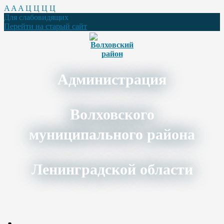
A
A
A
Ц
Ц
Ц
Ц
Для слабовидящих
Перейти на старый сайт
Администрация
Волховского
муниципального района
Ленинградской области