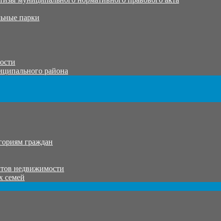
ьные парки
тости
иципального района
гориям граждан
ктов недвижимости
х семей