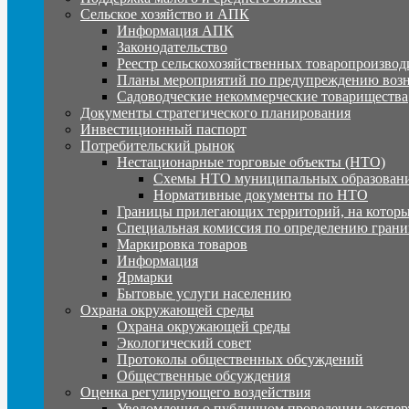
Сельское хозяйство и АПК
Информация АПК
Законодательство
Реестр сельскохозяйственных товаропроизвод
Планы мероприятий по предупреждению воз
Садоводческие некоммерческие товарищества
Документы стратегического планирования
Инвестиционный паспорт
Потребительский рынок
Нестационарные торговые объекты (НТО)
Схемы НТО муниципальных образовани
Нормативные документы по НТО
Границы прилегающих территорий, на которы
Специальная комиссия по определению грани
Маркировка товаров
Информация
Ярмарки
Бытовые услуги населению
Охрана окружающей среды
Охрана окружающей среды
Экологический совет
Протоколы общественных обсуждений
Общественные обсуждения
Оценка регулирующего воздействия
Уведомления о публичном проведении экспер