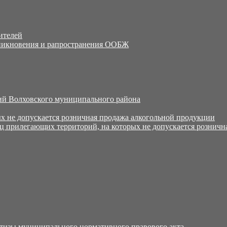
ителей
никновения и рапространения ООБЖ
й Волховского муниципального района
х не допускается розничная продажа алкогольной продукции
ц прилегающих территорий, на которых не допускается розничн
тизы муниципального нормативного правового акта