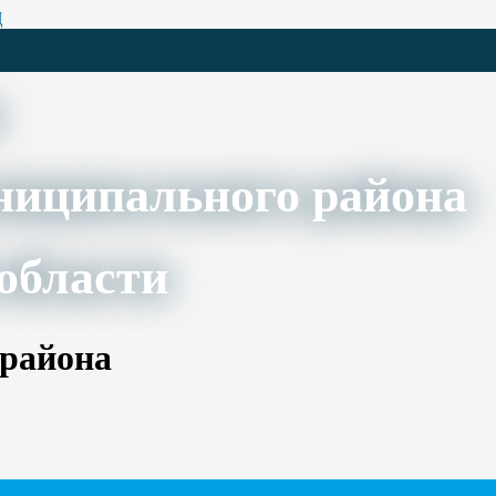
Ц
ниципального района
области
 района