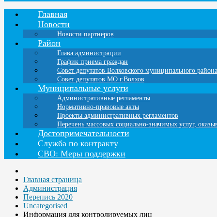
Главная
Новости
Новости партнеров
Район
Глава администрации
График приема граждан
Совет депутатов Волховского муниципального район
Совет депутатов МО г.Волхов
Муниципальные услуги
Административные регламенты
Нормативно-правовые акты
Проекты административных регламентов
Перечень массовых социально-значимых услуг, оказ
Достопримечательности
Служба по контракту
СВО: Меры поддержки
Главная страница
Администрация
Перепись 2020
Uncategorised
Информация для контролируемых лиц