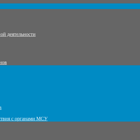
ой деятельности
нов
в
ствия с органами МСУ