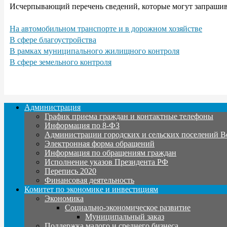
Исчерпывающий перечень сведений, которые могут запрашив
На автомобильном транспорте и в дорожном хозяйстве
В сфере благоустройства
В рамках муниципального жилищного контроля
В сфере земельного контроля
Администрация
График приема граждан и контактные телефоны
Информация по 8-ФЗ
Администрации городских и сельских поселений В
Электронная форма обращений
Информация по обращениям граждан
Исполнение указов Президента РФ
Перепись 2020
Финансовая деятельность
Комитет по экономике и инвестициям
Экономика
Социально-экономическое развитие
Муниципальный заказ
Поддержка малого и среднего бизнеса