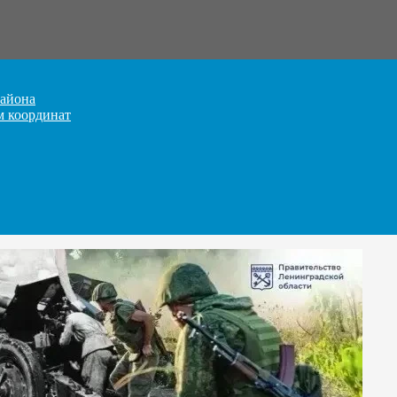
айона
м координат