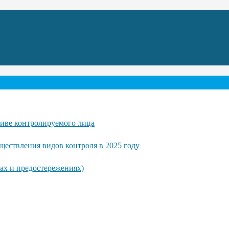
тиве контролируемого лица
ществления видов контроля в 2025 году
ах и предостережениях)