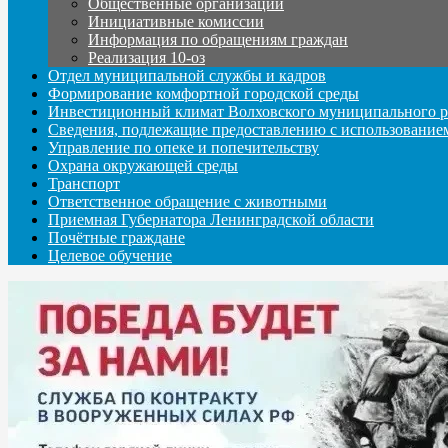
Общественные организации
Инициативные комиссии
Информация по обращениям граждан
Реализация 10-оз
Отдел муниципальной службы и кадров
Формирование комфортной городской среды
Инвестиционный климат Волховского муниципального р
Сведения, подлежащие предоставлению с использование
Управление по опеке и попечительству
Охрана окружающей среды
Транспорт
Ответственное обращение с животными
Приемная Губернатора Ленинградской области
Почётные граждане
Целевое обучение