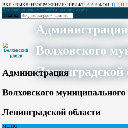
ВКЛ / ВЫКЛ:
ИЗОБРАЖЕНИЯ:
ШРИФТ:
A
A
A
ФОН:
Ц
Ц
Ц
Для слабовидящих
Перейти на старый сайт
Искать...
Администрация
Волховского му
Ленинградской 
Администрация
Волховского муниципального
Ленинградской области
МЕНЮ