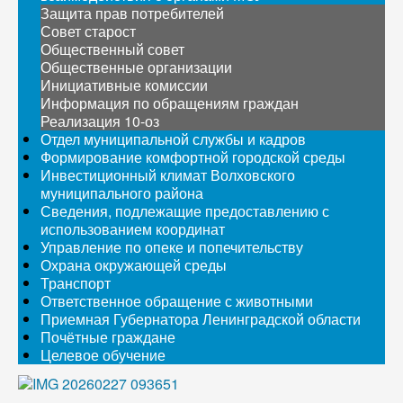
Защита прав потребителей
Совет старост
Общественный совет
Общественные организации
Инициативные комиссии
Информация по обращениям граждан
Реализация 10-оз
Отдел муниципальной службы и кадров
Формирование комфортной городской среды
Инвестиционный климат Волховского
муниципального района
Сведения, подлежащие предоставлению с
использованием координат
Управление по опеке и попечительству
Охрана окружающей среды
Транспорт
Ответственное обращение с животными
Приемная Губернатора Ленинградской области
Почётные граждане
Целевое обучение