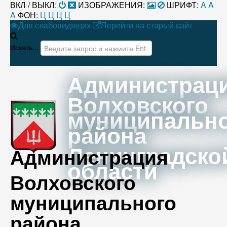
ВКЛ / ВЫКЛ:
ИЗОБРАЖЕНИЯ:
ШРИФТ:
A
A
A
ФОН:
Ц
Ц
Ц
Ц
Для слабовидящих
Перейти на старый сайт
Искать...
Администрац
Волховского
муниципальн
района
Ленинградско
Администрация
области
Волховского
муниципального
района