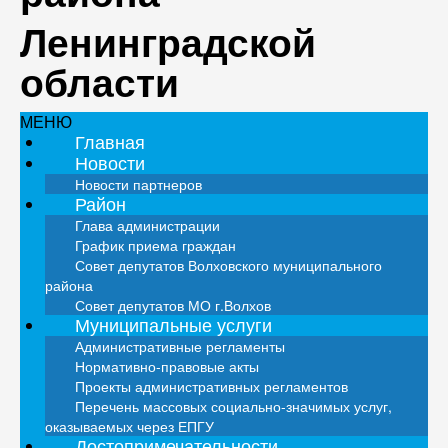
Ленинградской
области
МЕНЮ
Главная
Новости
Новости партнеров
Район
Глава администрации
График приема граждан
Совет депутатов Волховского муниципального
района
Совет депутатов МО г.Волхов
Муниципальные услуги
Административные регламенты
Нормативно-правовые акты
Проекты административных регламентов
Перечень массовых социально-значимых услуг,
оказываемых через ЕПГУ
Достопримечательности