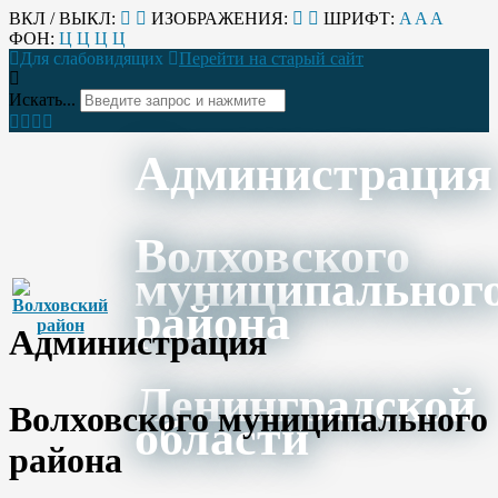
ВКЛ / ВЫКЛ:
ИЗОБРАЖЕНИЯ:
ШРИФТ:
A
A
A
ФОН:
Ц
Ц
Ц
Ц
Для слабовидящих
Перейти на старый сайт
Искать...
Администрация
Волховского
муниципальног
района
Администрация
Ленинградской
Волховского муниципального
области
района