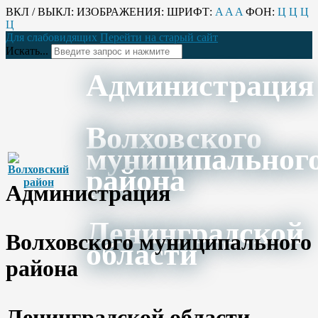
ВКЛ / ВЫКЛ:
ИЗОБРАЖЕНИЯ:
ШРИФТ:
A
A
A
ФОН:
Ц
Ц
Ц
Ц
Для слабовидящих
Перейти на старый сайт
Искать...
Администрация
Волховского
муниципальног
района
Администрация
Ленинградской
Волховского муниципального
области
района
Ленинградской области