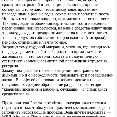
гражданство, родной язык, национальность и прочие —
останутся. Это нужно, чтобы между анкетированием,
проведенным в разные годы, сохранялась преемственность.
Но появятся и новые вопросы, ведь жизнь не стоит на месте.
Так, для создания объемной картины занятости населения
переписчики поинтересуются, на какие средства живут люди:
зарплату, доход от предпринимательства или самозанятости,
за счет продуктов собственного производства (с огорода), на
пенсию, стипендию или что-то еще.
Затронут тему трудовой миграции, уточнив, где находилось
предыдущее место работы. Спросят и о прежнем месте
жительства — это позволит составить самую точную
статистику, касающуюся активной перемещения трудовых
ресурсов.
Зададут вопросы не только о владении иностранными
языками, но и о необходимости применять их в повседневной
жизни. В графу об образовании добавят дошкольное, а
получивших среднее образование разделят на категории
"квалифицированный рабочий, служащий" и "специалист
среднего звена".
Представители Росстата особенно подчеркнивают: смысл
переписи в том, чтобы узнать фактическое положение дел и
заполнить недостающие пробелы. Ведь другие ведомства —
МВД, Минфин, Пенсионный фонд, налоговая служба или