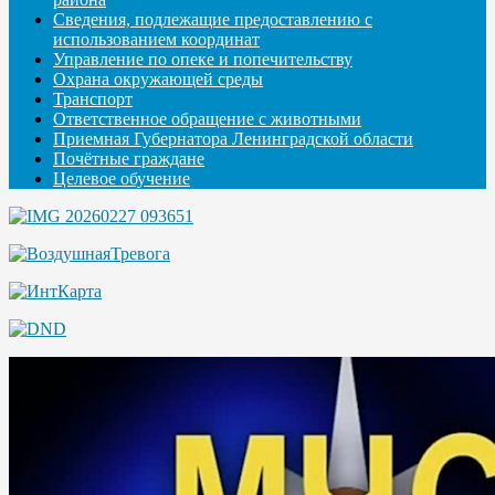
Сведения, подлежащие предоставлению с
использованием координат
Управление по опеке и попечительству
Охрана окружающей среды
Транспорт
Ответственное обращение с животными
Приемная Губернатора Ленинградской области
Почётные граждане
Целевое обучение