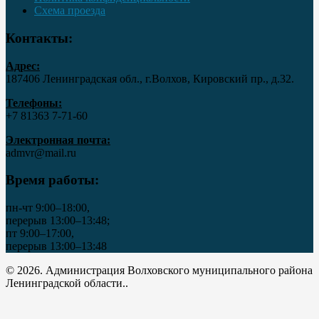
Схема проезда
Контакты:
Адрес:
187406 Ленинградская обл., г.Волхов, Кировский пр., д.32.
Телефоны:
+7 81363 7‑71-60
Электронная почта:
admvr@mail.ru
Время работы:
пн-чт 9:00–18:00,
перерыв 13:00–13:48;
пт 9:00–17:00,
перерыв 13:00–13:48
© 2026. Администрация Волховского муниципального района
Ленинградской области..