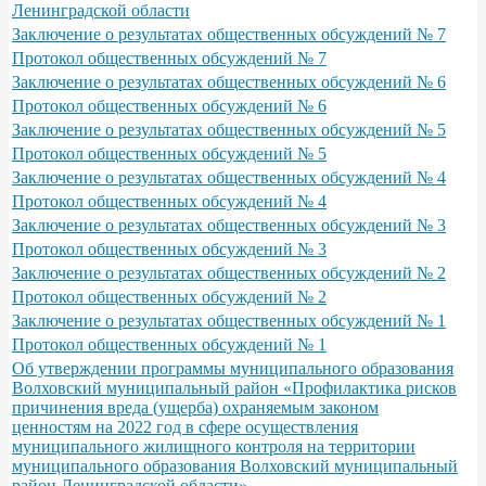
Ленинградской области
Заключение о результатах общественных обсуждений № 7
Протокол общественных обсуждений № 7
Заключение о результатах общественных обсуждений № 6
Протокол общественных обсуждений № 6
Заключение о результатах общественных обсуждений № 5
Протокол общественных обсуждений № 5
Заключение о результатах общественных обсуждений № 4
Протокол общественных обсуждений № 4
Заключение о результатах общественных обсуждений № 3
Протокол общественных обсуждений № 3
Заключение о результатах общественных обсуждений № 2
Протокол общественных обсуждений № 2
Заключение о результатах общественных обсуждений № 1
Протокол общественных обсуждений № 1
Об утверждении программы муниципального образования
Волховский муниципальный район «Профилактика рисков
причинения вреда (ущерба) охраняемым законом
ценностям на 2022 год в сфере осуществления
муниципального жилищного контроля на территории
муниципального образования Волховский муниципальный
район Ленинградской области»