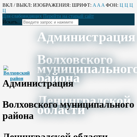
ВКЛ / ВЫКЛ:
ИЗОБРАЖЕНИЯ:
ШРИФТ:
A
A
A
ФОН:
Ц
Ц
Ц
Ц
Для слабовидящих
Перейти на старый сайт
Искать...
Администрация
Волховского
муниципальног
района
Администрация
Ленинградской
Волховского муниципального
области
района
Ленинградской области