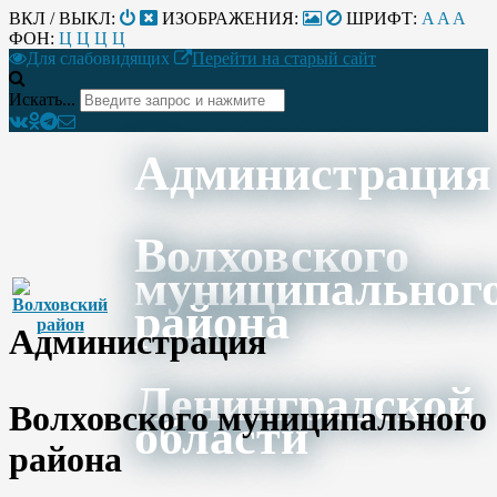
ВКЛ / ВЫКЛ:
ИЗОБРАЖЕНИЯ:
ШРИФТ:
A
A
A
ФОН:
Ц
Ц
Ц
Ц
Для слабовидящих
Перейти на старый сайт
Искать...
Администрация
Волховского
муниципальног
района
Администрация
Ленинградской
Волховского муниципального
области
района