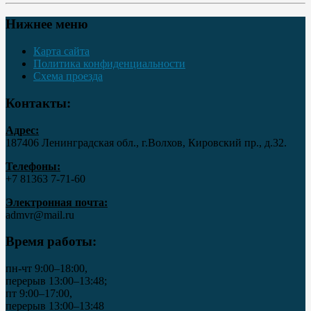
Нижнее меню
Карта сайта
Политика конфиденциальности
Схема проезда
Контакты:
Адрес:
187406 Ленинградская обл., г.Волхов, Кировский пр., д.32.
Телефоны:
+7 81363 7‑71-60
Электронная почта:
admvr@mail.ru
Время работы:
пн-чт 9:00–18:00,
перерыв 13:00–13:48;
пт 9:00–17:00,
перерыв 13:00–13:48