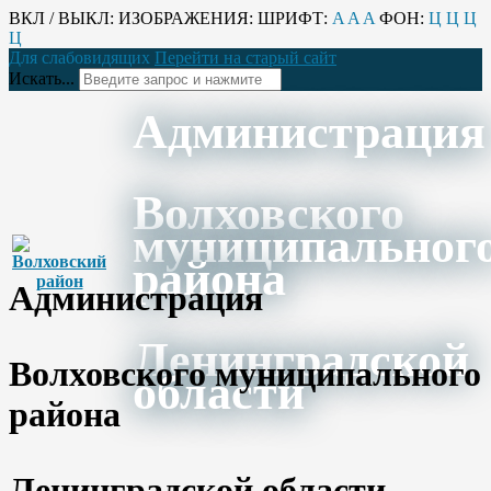
ВКЛ / ВЫКЛ:
ИЗОБРАЖЕНИЯ:
ШРИФТ:
A
A
A
ФОН:
Ц
Ц
Ц
Ц
Для слабовидящих
Перейти на старый сайт
Искать...
Администрация
Волховского
муниципальног
района
Администрация
Ленинградской
Волховского муниципального
области
района
Ленинградской области