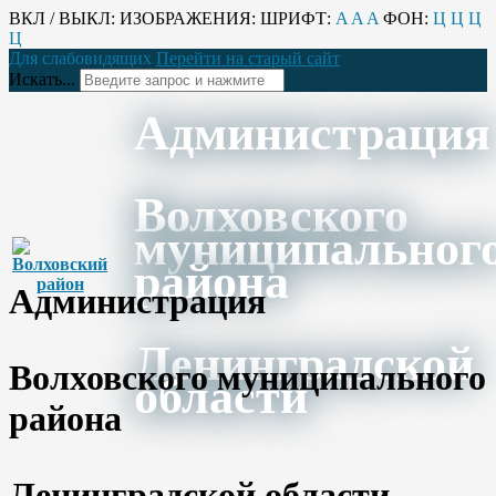
ВКЛ / ВЫКЛ:
ИЗОБРАЖЕНИЯ:
ШРИФТ:
A
A
A
ФОН:
Ц
Ц
Ц
Ц
Для слабовидящих
Перейти на старый сайт
Искать...
Администрация
Волховского
муниципальног
района
Администрация
Ленинградской
Волховского муниципального
области
района
Ленинградской области