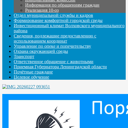
Информация по обращениям граждан
Реализация 10-оз
Отдел муниципальной службы и кадров
Формирование комфортной городской среды
Инвестиционный климат Волховского муниципального
района
Сведения, подлежащие предоставлению с
использованием координат
Управление по опеке и попечительству
Охрана окружающей среды
Транспорт
Ответственное обращение с животными
Приемная Губернатора Ленинградской области
Почётные граждане
Целевое обучение