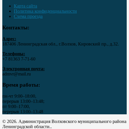
Карта сайта
Политика конфиденциальности
Схема проезда
Контакты:
Адрес:
187406 Ленинградская обл., г.Волхов, Кировский пр., д.32.
Телефоны:
+7 81363 7‑71-60
Электронная почта:
admvr@mail.ru
Время работы:
пн-чт 9:00–18:00,
перерыв 13:00–13:48;
пт 9:00–17:00,
перерыв 13:00–13:48
© 2026. Администрация Волховского муниципального района
Ленинградской области..