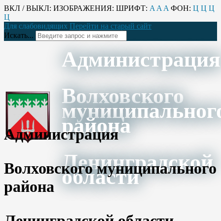
ВКЛ / ВЫКЛ:
ИЗОБРАЖЕНИЯ:
ШРИФТ:
A
A
A
ФОН:
Ц
Ц
Ц
Ц
Для слабовидящих
Перейти на старый сайт
Искать...
Администрация
Волховского
муниципальног
района
Администрация
Ленинградской
Волховского муниципального
области
района
Ленинградской области