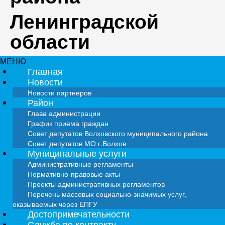
Ленинградской
области
МЕНЮ
Главная
Новости
Новости партнеров
Район
Глава администрации
График приема граждан
Совет депутатов Волховского муниципального района
Совет депутатов МО г.Волхов
Муниципальные услуги
Административные регламенты
Нормативно-правовые акты
Проекты административных регламентов
Перечень массовых социально-значимых услуг,
оказываемых через ЕПГУ
Достопримечательности
Служба по контракту