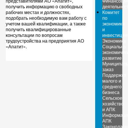
представителями АО «Апатит»,
Финансова
получить информацию о свободных
деятельнос
рабочих местах и должностях,
Комитет
подобрать необходимую вам работу с
по
учетом вашей квалификации, а также
экономике
получить квалифицированные
и
консультации по вопросам
инвестиция
трудоустройства на предприятия АО
Экономика
«Апатит».
Социально-
экономичес
развитие
Муниципал
заказ
Поддержка
малого и
среднего
бизнеса
Сельское
хозяйство
и АПК
Информаци
АПК
Законодате