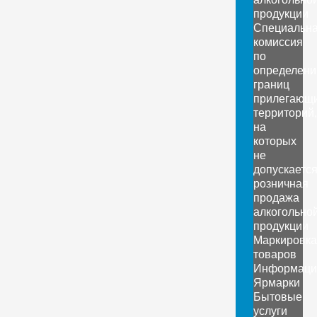
продукции
Специальн
комиссия
по
определен
границ
прилегающ
территорий,
на
которых
не
допускаетс
розничная
продажа
алкогольно
продукции
Маркировка
товаров
Информаци
Ярмарки
Бытовые
услуги