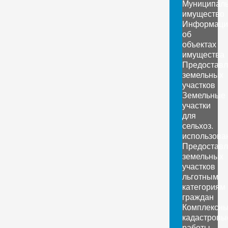
Муниципал
имущество
Информаци
об
объектах
имущества
Предоставл
земельных
участков
Земельные
участки
для
сельхоз.
использова
Предоставл
земельных
участков
льготным
категориям
граждан
Комплексн
кадастровы
работы