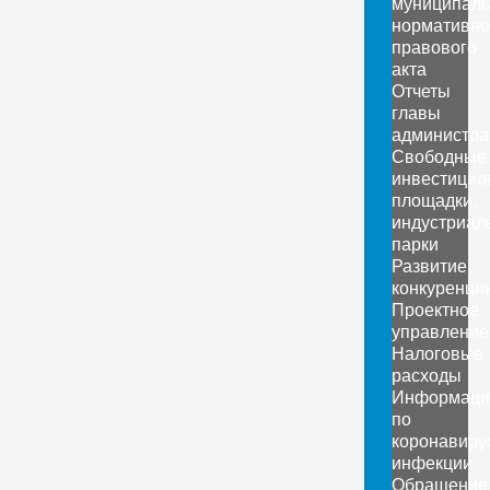
муниципаль
нормативно
правового
акта
Отчеты
главы
администра
Свободные
инвестицио
площадки,
индустриал
парки
Развитие
конкуренци
Проектное
управление
Налоговые
расходы
Информаци
по
коронавиру
инфекции
Обращение