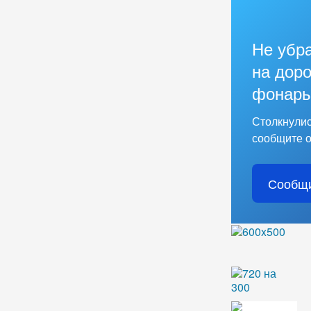
Не убр
на доро
фонарь
Столкнулис
сообщите о
Сообщи