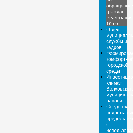
обращения
граждан
Реализация
10-оз
Отдел
муниципаль
службы и
кадров
Формирова
комфортно
городской
среды
Инвестици
климат
Волховског
муниципаль
района
Сведения,
подлежащи
предоставл
с
использова