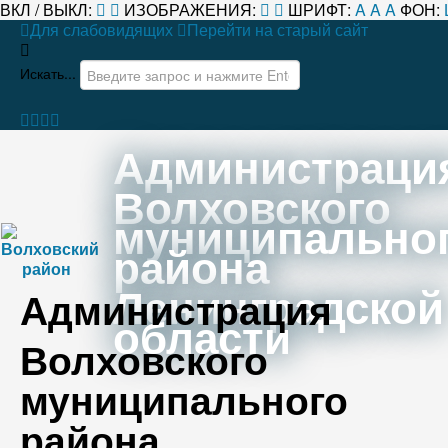
ВКЛ / ВЫКЛ:
ИЗОБРАЖЕНИЯ:
ШРИФТ:
A
A
A
ФОН:
Для слабовидящих
Перейти на старый сайт
Искать...
Администраци
Волховского
муниципально
района
Ленинградской
Администрация
области
Волховского
муниципального
района