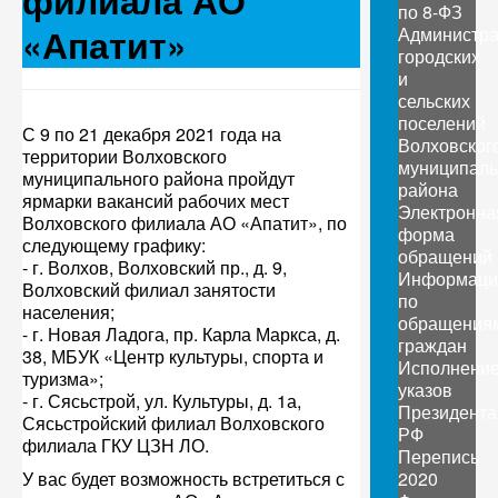
филиала АО
по 8-ФЗ
«Апатит»
Администр
городских
и
сельских
поселений
С 9 по 21 декабря 2021 года на
Волховског
территории Волховского
муниципаль
муниципального района пройдут
района
ярмарки вакансий рабочих мест
Электронна
Волховского филиала АО «Апатит», по
форма
следующему графику:
обращений
- г. Волхов, Волховский пр., д. 9,
Информаци
Волховский филиал занятости
по
населения;
обращения
- г. Новая Ладога, пр. Карла Маркса, д.
граждан
38, МБУК «Центр культуры, спорта и
Исполнени
туризма»;
указов
- г. Сясьстрой, ул. Культуры, д. 1а,
Президента
Сясьстройский филиал Волховского
РФ
филиала ГКУ ЦЗН ЛО.
Перепись
У вас будет возможность встретиться с
2020