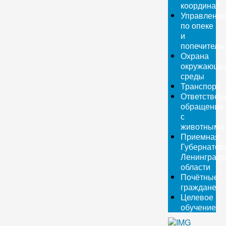
координат
Управление
по опеке
и
попечитель
Охрана
окружающе
среды
Транспорт
Ответствен
обращение
с
животными
Приемная
Губернатор
Ленинградс
области
Почётные
граждане
Целевое
обучение