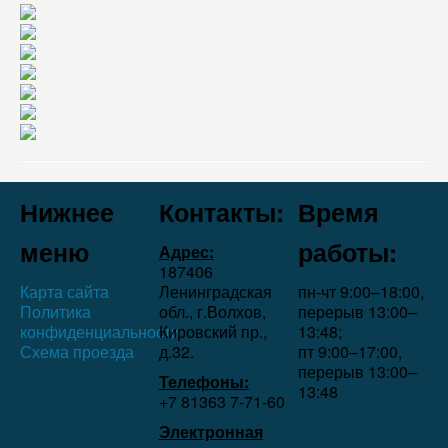
Нижнее
Контакты:
Время
меню
работы:
Адрес:
187406
Карта сайта
Ленинградская
пн-чт 9:00–18:00,
Политика
обл., г.Волхов,
перерыв 13:00–
конфиденциальности
Кировский пр.,
13:48;
Схема проезда
д.32.
пт 9:00–17:00,
перерыв 13:00–
Телефоны:
13:48
+7 81363 7‑71-60
Электронная