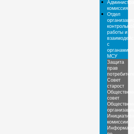
Администра
комиссия
Отдел
организаци
контрольно
работы и
взаимодейс
с
органами
МСУ
Защита
прав
потребител
Совет
старост
Обществен
совет
Обществен
организаци
Инициатив
комиссии
Информаци
по