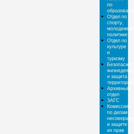
по
образован
Отдел по
спорту,
молодежно
политике
Отдел по
культуре
и
туризму
Безопаснос
жизнедеяте
и защита
территорий
Архивный
отдел
ЗАГС
Комиссия
по делам
несовершен
и защите
их прав