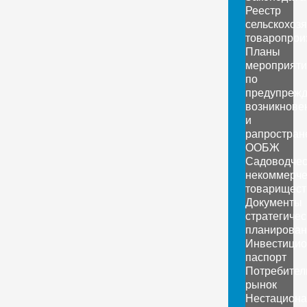
Реестр
сельскохоз
товаропрои
Планы
мероприяти
по
предупреж
возникнове
и
рапростран
ООБЖ
Садоводчес
некоммерче
товарищест
Документы
стратегичес
планирован
Инвестици
паспорт
Потребител
рынок
Нестацион