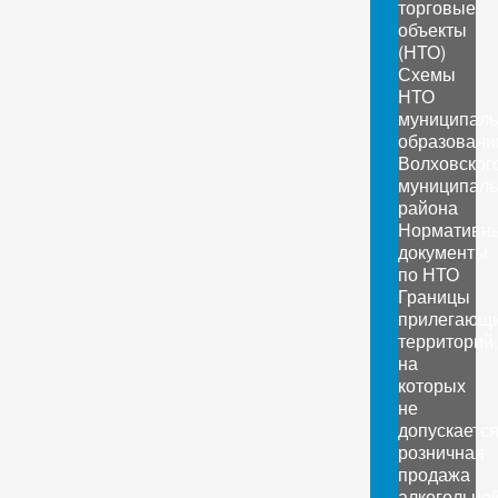
торговые
объекты
(НТО)
Схемы
НТО
муниципал
образовани
Волховског
муниципаль
района
Нормативн
документы
по НТО
Границы
прилегающ
территорий,
на
которых
не
допускаетс
розничная
продажа
алкогольно