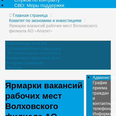
СВО: Меры поддержки
Главная страница
Комитет по экономике и инвестициям
Ярмарки вакансий рабочих мест Волховского
филиала АО «Апатит»
Информация по 8-ФЗ
Противодействие коррупции
Муниципальные образования
Нормативно-правовые акты
Интернет-приёмная
Выборы
Администр
Ярмарки вакансий
График
приема
рабочих мест
граждан
и
Волховского
контактные
телефоны
Информаци