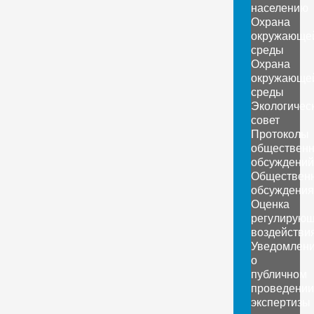
населению
Охрана
окружающе
среды
Охрана
окружающе
среды
Экологичес
совет
Протоколы
обществен
обсуждений
Обществен
обсуждения
Оценка
регулирующ
воздействи
Уведомлен
о
публичном
проведении
экспертизы