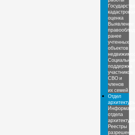
Государств
кадастрова
оценка
Выявление
правооблад
ранее
учтенных
объектов
недвижимо
Социальна
поддержка
участников
СВО и
членов
их семей
Отдел
архитектур
Информаци
отдела
архитектур
Реестры
разрешени