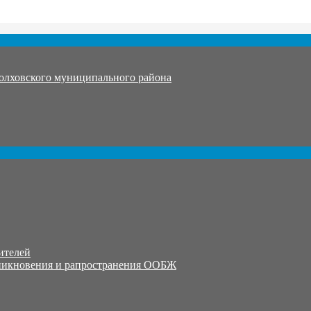
олховского муниципального района
ителей
никновения и рапространения ООБЖ