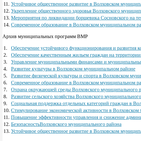
11.
Устойчивое общественное развитие в Волховском муницип
12.
Укрепление общественного здоровья Волховского муниципа
13.
Мероприятия по ликвидации борщевика Сосновского на т
14.
Современное образование в Волховском муниципальном р
Архив муниципальных программ ВМР
1.
Обеспечение устойчивого функционирования и развития 
2.
Обеспечение качественным жильем граждан на территории
3.
Управление муниципальными финансами и муниципальным
4.
Развитие культуры в Волховском муниципальном районе
5.
Развитие физической культуры и спорта в Волховском мун
6.
Современное образование в Волховском муниципальном р
7.
Охрана окружающей среды Волховского муниципального 
8.
Развитие сельского хозяйства Волховского муниципальног
9.
Социальная поддержка отдельных категорий граждан в Во
10.
Стимулирование экономической активности в Волховском
11.
Повышение эффективности управления и снижение админи
12.
БезопасностьВолховского муниципального района
13.
Устойчивое общественное развитие в Волховском муницип