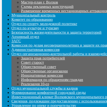
Мастер-план г. Волхов
Схемы рекламных конструкций
Размещение временных нестационарных аттракцио
Муниципальный контроль
Комитет по образованию
Отдел по спорту, молодежной политике
Отдел по культуре и туризму
Безопасность жизнедеятельности и защита территорий
Архивный отдел
ЗАГС
Комиссия по делам несовершеннолетних и защите их пра
Административная комиссия
Отдел организационно-контрольной работы и взаимодей
Защита прав потребителей
Совет старост
Общественный совет
Общественные организации
Инициативные комиссии
Информация по обращениям граждан
Реализация 10-оз
Отдел муниципальной службы и кадров
Формирование комфортной городской среды
Инвестиционный климат Волховского муниципального р
Сведения, подлежащие предоставлению с использование
Управление по опеке и попечительству