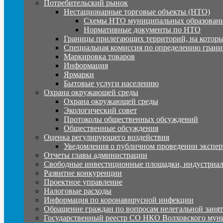
Потребительский рынок
Нестационарные торговые объекты (НТО)
Схемы НТО муниципальных образовани
Нормативные документы по НТО
Границы прилегающих территорий, на которы
Специальная комиссия по определению грани
Маркировка товаров
Информация
Ярмарки
Бытовые услуги населению
Охрана окружающей среды
Охрана окружающей среды
Экологический совет
Протоколы общественных обсуждений
Общественные обсуждения
Оценка регулирующего воздействия
Уведомления о публичном проведении экспер
Отчеты главы администрации
Свободные инвестиционные площадки, индустриал
Развитие конкуренции
Проектное управление
Налоговые расходы
Информация по коронавирусной инфекции
Обращение граждан по вопросам нелегальной заня
Государственный реестр СО НКО Волховского мун