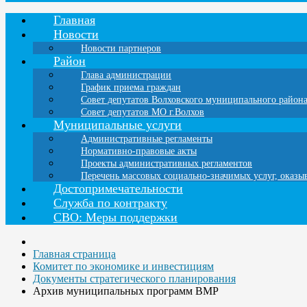
Главная
Новости
Новости партнеров
Район
Глава администрации
График приема граждан
Совет депутатов Волховского муниципального район
Совет депутатов МО г.Волхов
Муниципальные услуги
Административные регламенты
Нормативно-правовые акты
Проекты административных регламентов
Перечень массовых социально-значимых услуг, оказ
Достопримечательности
Служба по контракту
СВО: Меры поддержки
Главная страница
Комитет по экономике и инвестициям
Документы стратегического планирования
Архив муниципальных программ ВМР