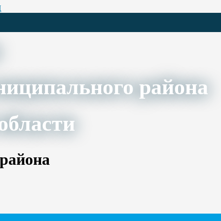
Ц
ниципального района
области
 района