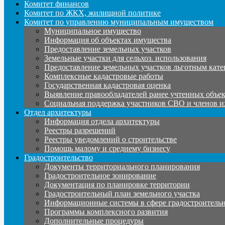
Комитет финансов
Комитет по ЖКХ, жилищной политике
Комитет по управлению муниципальным имуществом
Муниципальное имущество
Информация об объектах имущества
Предоставление земельных участков
Земельные участки для сельхоз. использования
Предоставление земельных участков льготным кате
Комплексные кадастровые работы
Государственная кадастровая оценка
Выявление правообладателей ранее учтенных объе
Социальная поддержка участников СВО и членов и
Отдел архитектуры
Информация отдела архитектуры
Реестры разрешений
Реестры уведомлений о строительстве
Помощь малому и среднему бизнесу
Градостроительство
Документы территориального планирования
Градостроительное зонирование
Документация по планировке территории
Градостроительный план земельного участка
Информационные системы в сфере градостроительн
Программы комплексного развития
Дополнительные процедуры