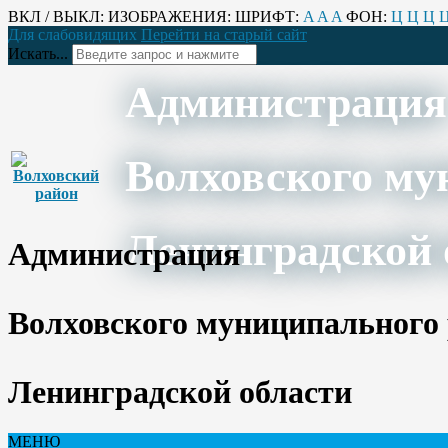
ВКЛ / ВЫКЛ:
ИЗОБРАЖЕНИЯ:
ШРИФТ:
A
A
A
ФОН:
Ц
Ц
Ц
Для слабовидящих
Перейти на старый сайт
Искать...
Администрация
Волховского му
Ленинградской 
Администрация
Волховского муниципального
Ленинградской области
МЕНЮ