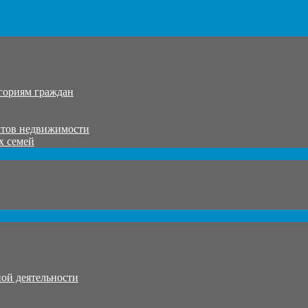
гориям граждан
ктов недвижимости
х семей
ой деятельности