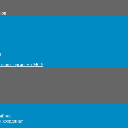
нов
в
ствия с органами МСУ
айона
м координат