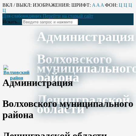
ВКЛ / ВЫКЛ:
ИЗОБРАЖЕНИЯ:
ШРИФТ:
A
A
A
ФОН:
Ц
Ц
Ц
Ц
Для слабовидящих
Перейти на старый сайт
Искать...
Администрация
Волховского
муниципальног
района
Администрация
Ленинградской
Волховского муниципального
области
района
Ленинградской области