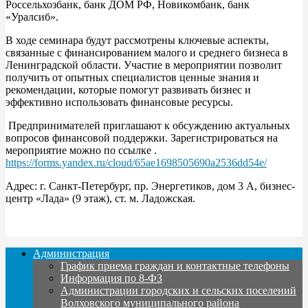
Россельхозбанк, банк ДОМ РФ, Новикомбанк, банк
«Уралсиб».
В ходе семинара будут рассмотрены ключевые аспекты,
связанные с финансированием малого и среднего бизнеса в
Ленинградской области. Участие в мероприятии позволит
получить от опытных специалистов ценные знания и
рекомендации, которые помогут развивать бизнес и
эффективно использовать финансовые ресурсы.
Предпринимателей приглашают к обсуждению актуальных
вопросов финансовой поддержки. Зарегистрироваться на
мероприятие можно по ссылке .
https://forms.yandex.ru/cloud/65ae1698505690a2536dd54e/
Адрес: г. Санкт-Петербург, пр. Энергетиков, дом 3 А, бизнес-
центр «Лада» (9 этаж), ст. м. Ладожская.
Администрация
График приема граждан и контактные телефоны
Информация по 8-ФЗ
Администрации городских и сельских поселений
Волховского муниципального района