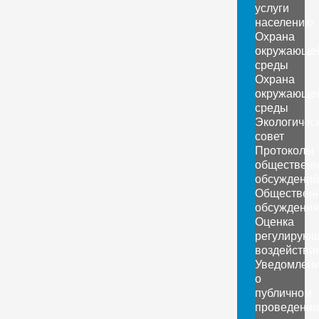
услуги
населению
Охрана
окружающе
среды
Охрана
окружающе
среды
Экологичес
совет
Протоколы
обществен
обсуждений
Обществен
обсуждения
Оценка
регулирующ
воздействи
Уведомлен
о
публичном
проведении