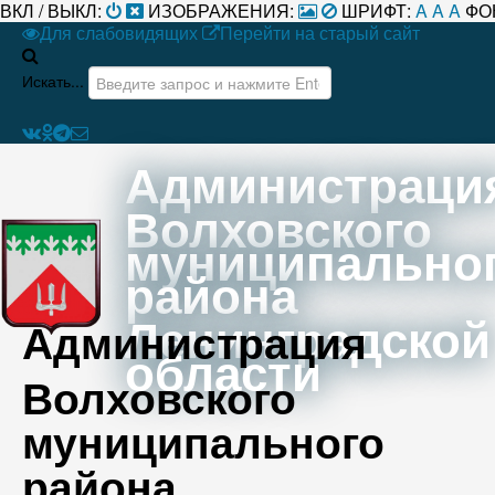
ВКЛ / ВЫКЛ:
ИЗОБРАЖЕНИЯ:
ШРИФТ:
A
A
A
ФО
Для слабовидящих
Перейти на старый сайт
Искать...
Администраци
Волховского
муниципально
района
Ленинградской
Администрация
области
Волховского
муниципального
района