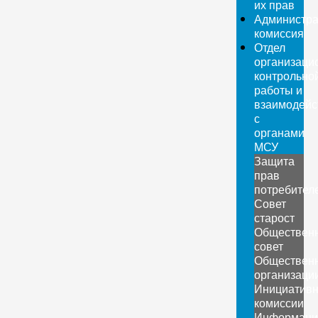
их прав
Администра
комиссия
Отдел
организаци
контрольно
работы и
взаимодейс
с
органами
МСУ
Защита
прав
потребител
Совет
старост
Обществен
совет
Обществен
организаци
Инициатив
комиссии
Информаци