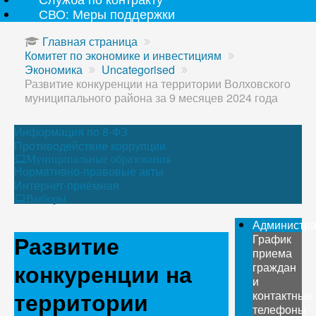
СВО: Меры поддержки
Главная страница
Комитет по экономике и инвестициям
Экономика
Uncategorised
Развитие конкуренции на территории Волховского
муниципального района за 9 месяцев 2024 года
Информация по 8-ФЗ
Противодействие коррупции
Муниципальные образования
Нормативно-правовые акты
Интернет-приёмная
Выборы
Администр
Развитие
График
приема
конкуренции на
граждан
и
территории
контактные
телефоны