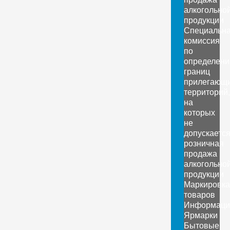
алкогольно
продукции
Специальн
комиссия
по
определен
границ
прилегающ
территорий,
на
которых
не
допускаетс
розничная
продажа
алкогольно
продукции
Маркировка
товаров
Информаци
Ярмарки
Бытовые