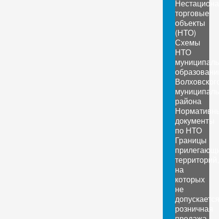
Нестацион
торговые
объекты
(НТО)
Схемы
НТО
муниципал
образовани
Волховског
муниципаль
района
Нормативн
документы
по НТО
Границы
прилегающ
территорий,
на
которых
не
допускаетс
розничная
продажа