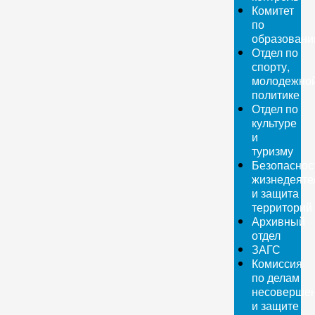
Комитет
по
образован
Отдел по
спорту,
молодежно
политике
Отдел по
культуре
и
туризму
Безопаснос
жизнедеяте
и защита
территорий
Архивный
отдел
ЗАГС
Комиссия
по делам
несовершен
и защите