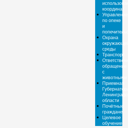
использова
координат
Управление
по опеке
и
попечитель
Охрана
окружающе
среды
Транспорт
Ответствен
обращение
с
животными
Приемная
Губернатор
Ленинградс
области
Почётные
граждане
Целевое
обучение