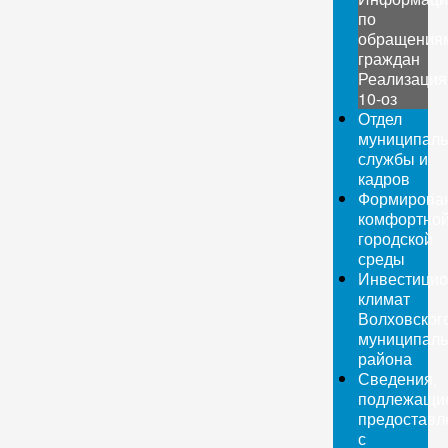
по
обращения
граждан
Реализация
10-оз
Отдел
муниципаль
службы и
кадров
Формирова
комфортно
городской
среды
Инвестици
климат
Волховског
муниципаль
района
Сведения,
подлежащи
предоставл
с