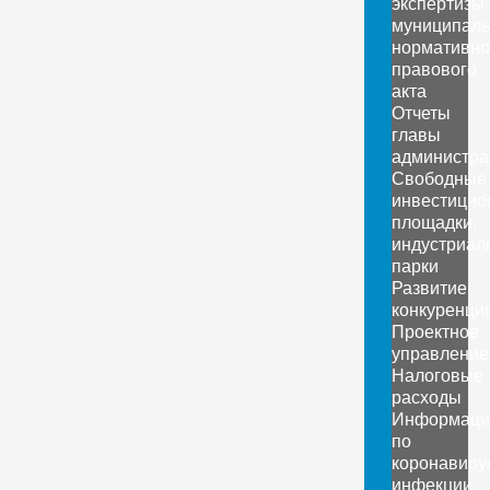
экспертизы
муниципаль
нормативно
правового
акта
Отчеты
главы
администра
Свободные
инвестицио
площадки,
индустриал
парки
Развитие
конкуренци
Проектное
управление
Налоговые
расходы
Информаци
по
коронавиру
инфекции