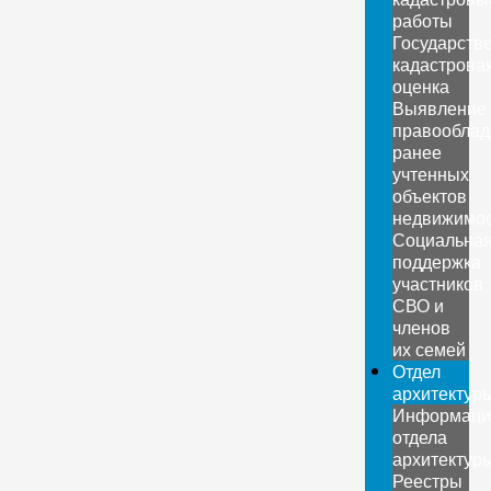
работы
Государств
кадастрова
оценка
Выявление
правооблад
ранее
учтенных
объектов
недвижимо
Социальна
поддержка
участников
СВО и
членов
их семей
Отдел
архитектур
Информаци
отдела
архитектур
Реестры