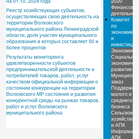
на 01.10. 2024 года
2020
Финансова
Реестр хозяйствующих субъектов,
деятельнос
осуществляющих свою деятельность на
Комитет
территории Волховского
по
муниципального района Ленинградской
экономике
области, доля участия муниципального
и
образования в которых составляет 50 и
инвестиция
более процентов
Экономика
Результаты мониторинга
Социально-
удовлетворенности субъектов
экономичес
предпринимательской деятельности и
развитие
потребителей товаров, работ, услуг
Муниципал
качеством официальной информации о
заказ
состоянии конкуренции на территории
Поддержка
Волховского МР состояния и развития
малого и
конкурентной среды на рынках товаров,
среднего
работ и услуг Волховского
бизнеса
муниципального района
Сельское
хозяйство
и АПК
Информаци
АПК