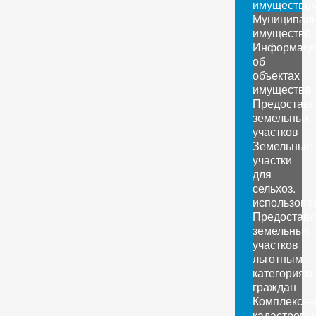
имущество
Муниципал
имущество
Информаци
об
объектах
имущества
Предоставл
земельных
участков
Земельные
участки
для
сельхоз.
использова
Предоставл
земельных
участков
льготным
категориям
граждан
Комплексн
кадастровы