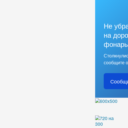
Не убр
на доро
фонарь
Столкнулис
сообщите о
Сообщи