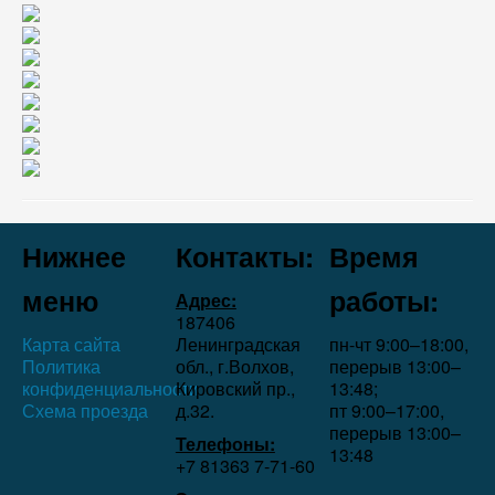
Нижнее
Контакты:
Время
меню
работы:
Адрес:
187406
Карта сайта
Ленинградская
пн-чт 9:00–18:00,
Политика
обл., г.Волхов,
перерыв 13:00–
конфиденциальности
Кировский пр.,
13:48;
Схема проезда
д.32.
пт 9:00–17:00,
перерыв 13:00–
Телефоны:
13:48
+7 81363 7‑71-60