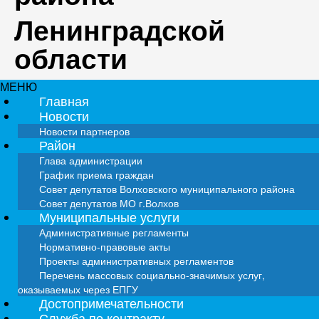
Ленинградской
области
МЕНЮ
Главная
Новости
Новости партнеров
Район
Глава администрации
График приема граждан
Совет депутатов Волховского муниципального района
Совет депутатов МО г.Волхов
Муниципальные услуги
Административные регламенты
Нормативно-правовые акты
Проекты административных регламентов
Перечень массовых социально-значимых услуг,
оказываемых через ЕПГУ
Достопримечательности
Служба по контракту