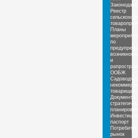
Законодате
Реестр
сельскохоз
товаропрои
Планы
мероприяти
по
предупреж
возникнове
и
рапростран
ООБЖ
Садоводчес
некоммерче
товарищест
Документы
стратегичес
планирован
Инвестици
паспорт
Потребител
рынок