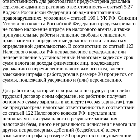
ответственность для работодателя предусмотрена довольна
серьезная: административная ответственность – статьей 5.27
Кодекса Российской Федерации об административных
правонарушениях, уголовная – статьей 199.1 УК РФ. Санкции
Уголовного кодекса Российской Федерации предусматривают
не только наложение штрафа на налогового агента, а также
принудительные работы и лишение свободы с лишением
права занимать определенные должности или заниматься
определенной деятельностью. В соответствии со статьей 123
Налогового кодекса РФ неправомерное неудержание или
неперечисление в установленный Налоговым кодексом срок
сумм налога на доходы физических лиц, подлежащего
удержанию и перечислению налоговым агентом, влечет
взыскание штрафа с работодателя в размере 20 процентов от
суммы, подлежащей удержанию и (или) перечислению.
Для работника, который официально не трудоустроен либо
трудовой договор с ним оформлен, но работник получает
основную сумму зарплаты в конверте («серая зарплата»), так
же предусмотрена налоговая ответственность в соответствии
со статьей 122 Налогового кодекса РФ: неуплата или
неполная уплата сумм налога в результате занижения
налоговой базы, иного неправильного исчисления налога или
других неправомерных действий (бездействия) влечет
взыскание штрафа в размере 20 процентов от неуплаченной