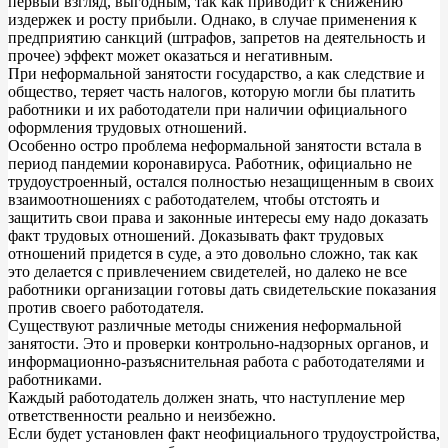
первый взгляд, выгодным, так как приводит к снижению
издержек и росту прибыли. Однако, в случае применения к
предприятию санкций (штрафов, запретов на деятельность и
прочее) эффект может оказаться и негативным.
При неформальной занятости государство, а как следствие и
общество, теряет часть налогов, которую могли бы платить
работники и их работодатели при наличии официального
оформления трудовых отношений.
Особенно остро проблема неформальной занятости встала в
период пандемии коронавируса. Работник, официально не
трудоустроенный, остался полностью незащищенным в своих
взаимоотношениях с работодателем, чтобы отстоять и
защитить свои права и законные интересы ему надо доказать
факт трудовых отношений. Доказывать факт трудовых
отношений придется в суде, а это довольно сложно, так как
это делается с привлечением свидетелей, но далеко не все
работники организации готовы дать свидетельские показания
против своего работодателя.
Существуют различные методы снижения неформальной
занятости. Это и проверки контрольно-надзорных органов, и
информационно-разъяснительная работа с работодателями и
работниками.
Каждый работодатель должен знать, что наступление мер
ответственности реально и неизбежно.
Если будет установлен факт неофициального трудоустройства,