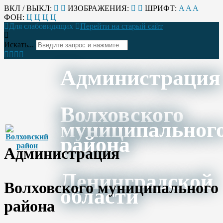
ВКЛ / ВЫКЛ:
ИЗОБРАЖЕНИЯ:
ШРИФТ:
A
A
A
ФОН:
Ц
Ц
Ц
Ц
Для слабовидящих
Перейти на старый сайт
Искать...
Администрация
Волховского
муниципальног
района
Администрация
Ленинградской
Волховского муниципального
области
района