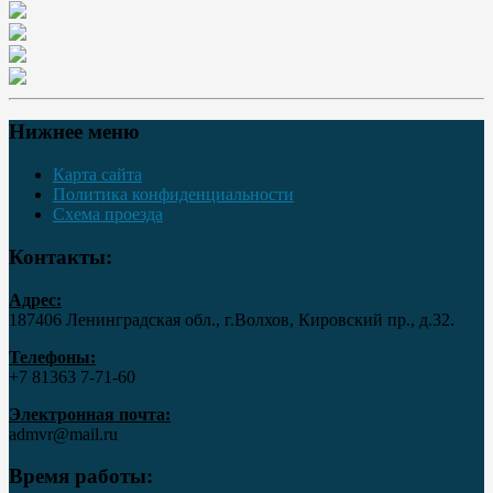
Нижнее меню
Карта сайта
Политика конфиденциальности
Схема проезда
Контакты:
Адрес:
187406 Ленинградская обл., г.Волхов, Кировский пр., д.32.
Телефоны:
+7 81363 7‑71-60
Электронная почта:
admvr@mail.ru
Время работы: