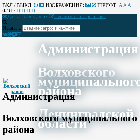
ВКЛ / ВЫКЛ:
ИЗОБРАЖЕНИЯ:
ШРИФТ:
A
A
A
ФОН:
Ц
Ц
Ц
Ц
Для слабовидящих
Перейти на старый сайт
Искать...
Администрация
Волховского
муниципальног
района
Администрация
Ленинградской
Волховского муниципального
области
района