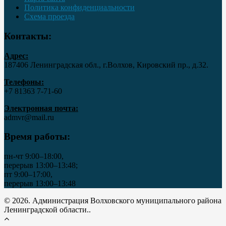
Политика конфиденциальности
Схема проезда
Контакты:
Адрес:
187406 Ленинградская обл., г.Волхов, Кировский пр., д.32.
Телефоны:
+7 81363 7‑71-60
Электронная почта:
admvr@mail.ru
Время работы:
пн-чт 9:00–18:00,
перерыв 13:00–13:48;
пт 9:00–17:00,
перерыв 13:00–13:48
© 2026. Администрация Волховского муниципального района
Ленинградской области..