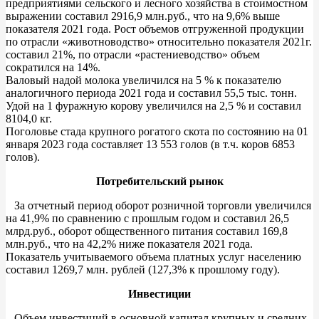
предприятиями сельского и лесного хозяйства в стоимостном
выражении составил 2916,9 млн.руб., что на 9,6% выше
показателя 2021 года. Рост объемов отгруженной продукции
по отрасли «животноводство» относительно показателя 2021г.
составил 21%, по отрасли «растениеводство» объем
сократился на 14%.
Валовый надой молока увеличился на 5 % к показателю
аналогичного периода 2021 года и составил 55,5 тыс. тонн.
Удой на 1 фуражную корову увеличился на 2,5 % и составил
8104,0 кг.
Поголовье стада крупного рогатого скота по состоянию на 01
января 2023 года составляет 13 553 голов (в т.ч. коров 6853
голов).
Потребительский рынок
За отчетный период оборот розничной торговли увеличился
на 41,9% по сравнению с прошлым годом и составил 26,5
млрд.руб., оборот общественного питания составил 169,8
млн.руб., что на 42,2% ниже показателя 2021 года.
Показатель учитываемого объема платных услуг населению
составил 1269,7 млн. рублей (127,3% к прошлому году).
Инвестиции
Объем инвестиций в основной капитал крупных и средних