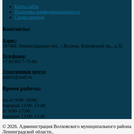
Карта сайта
Политика конфиденциальности
Схема проезда
Контакты:
Адрес:
187406 Ленинградская обл., г.Волхов, Кировский пр., д.32.
Телефоны:
+7 81363 7‑71-60
Электронная почта:
admvr@mail.ru
Время работы:
пн-чт 9:00–18:00,
перерыв 13:00–13:48;
пт 9:00–17:00,
перерыв 13:00–13:48
© 2026. Администрация Волховского муниципального района
Ленинградской области..