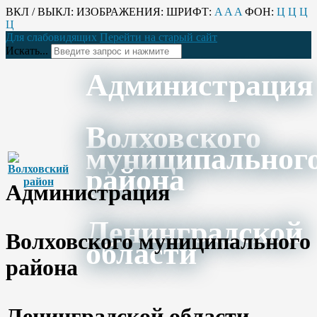
ВКЛ / ВЫКЛ:
ИЗОБРАЖЕНИЯ:
ШРИФТ:
A
A
A
ФОН:
Ц
Ц
Ц
Ц
Для слабовидящих
Перейти на старый сайт
Искать...
Администрация
Волховского
муниципальног
района
Администрация
Ленинградской
Волховского муниципального
области
района
Ленинградской области