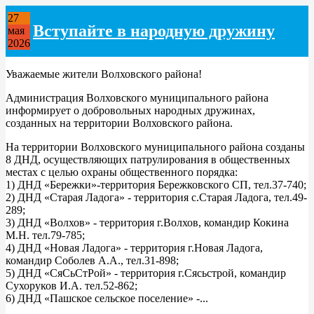
27
Вступайте в народную дружину
мая
2026
Уважаемые жители Волховского района!
Администрация Волховского муниципального района
информирует о добровольных народных дружинах,
созданных на территории Волховского района.
На территории Волховского муниципального района созданы
8 ДНД, осуществляющих патрулирования в общественных
местах с целью охраны общественного порядка:
1) ДНД «Бережки»-территория Бережковского СП, тел.37-740;
2) ДНД «Старая Ладога» - территория с.Старая Ладога, тел.49-
289;
3) ДНД «Волхов» - территория г.Волхов, командир Кокина
М.Н. тел.79-785;
4) ДНД «Новая Ладога» - территория г.Новая Ладога,
командир Соболев А.А., тел.31-898;
5) ДНД «СяСьСтРой» - территория г.Сясьстрой, командир
Сухоруков И.А. тел.52-862;
6) ДНД «Пашское сельское поселение» -...