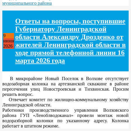
муниципального района
Ответы на вопросы, поступившие
Губернатору Ленинградской
области Александру Дрозденко от
9
июня
жителей Ленинградской области в
2026
ходе прямой телефонной линии 16
марта 2026 года
В микрорайоне Новый Поселок в Волхове отсутствует
водозаборная колонка на артезианской скважине в районе
пересечения улиц Новостроевская и Тихвинская. Просим
решить вопрос.
Отвечает комитет по жилищно-коммунальному хозяйству
Ленинградской области.
Работники производственного управления Волховского
района ГУП «Леноблводоканал» провели монтаж новой
водоразборной колонки по указанному адресу. Колонка
работает в штатном режиме.