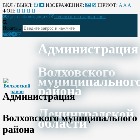
ВКЛ / ВЫКЛ:
ИЗОБРАЖЕНИЯ:
ШРИФТ:
A
A
A
ФОН:
Ц
Ц
Ц
Ц
Для слабовидящих
Перейти на старый сайт
Искать...
Администрация
Волховского
муниципальног
района
Администрация
Ленинградской
Волховского муниципального
области
района