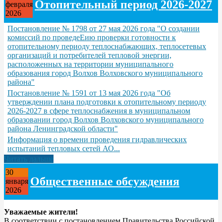
Отопительный период 2026-2027
февраля
2026
Постановление № 1798 от 27 мая 2026 года "О создании
комиссий по проведеЕию проверки готовности к
отопительному периоду теплоснабжающих, теплосетевых
организаций и потребителей тепловой энергии,
расположенных на территории муниципального
образования город Волхов Волховского муниципального
района"
Постановление № 1591 от 13 мая 2026 года "Об
утверждении плана подготовки к отопительному периоду
2026-2027 в сфере теплоснабжения в муниципальном
образовании город Волхов Волховского муниципального
района Ленинградской области"
Информация о времени проведения гидравлических
испытаний тепловых сетей АО...
Читать дальше
30
Общественные обсуждения
января
2026
Уважаемые жители!
В соответствии с постановлением Правительства Российской